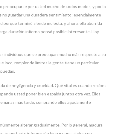
e no preocuparse por usted mucho de todos modos, y por lo
te no guardar una duradera sentimiento: esencialmente
 porque terminó siendo molesta, y, ahora, ella aburrida
arga duración infierno pensó posible interesante. Hoy,
s individuos que se preocupan mucho más respecto a su
loco, rompiendo límites la gente tiene un particular
 puedas.
lada de negligencia y crueldad. Qué vital es cuando recibes
pende usted poner bien espalda juntos otra vez. Ellos
r de semanas más tarde, comprando ellos agudamente
comúnmente alterar gradualmente. Por lo general, madura
tro, importante información bien – nunca joder con