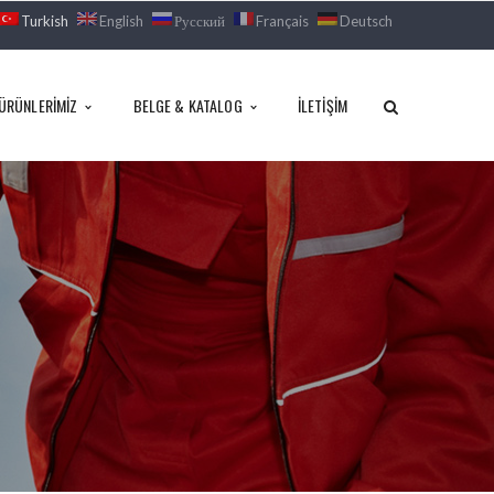
Turkish
English
Русский
Français
Deutsch
ÜRÜNLERIMIZ
BELGE & KATALOG
İLETIŞIM