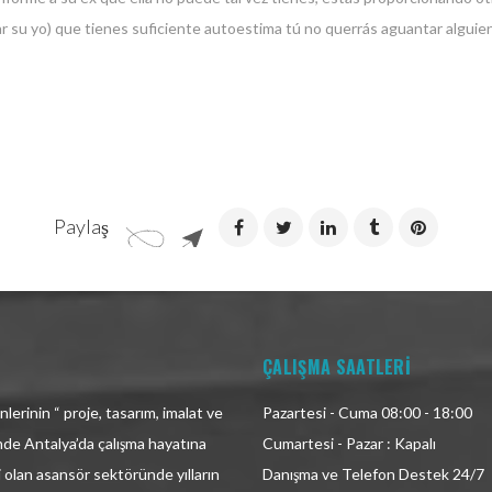
r su yo) que tienes suficiente autoestima tú no querrás aguantar alguien
Paylaş
ÇALIŞMA SAATLERİ
lerinin “ proje, tasarım, imalat ve
Pazartesi - Cuma 08:00 - 18:00
inde Antalya’da çalışma hayatına
Cumartesi - Pazar : Kapalı
i olan asansör sektöründe yılların
Danışma ve Telefon Destek 24/7