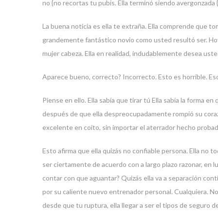
no {no recortas tu pubis. Ella terminó siendo avergonzada {
La buena noticia es ella te extraña. Ella comprende que 
grandemente fantástico novio como usted resultó ser. Hoy, 
mujer cabeza. Ella en realidad, indudablemente desea uste
Aparece bueno, correcto? Incorrecto. Esto es horrible. Eso
Piense en ello. Ella sabía que tirar tú Ella sabía la form
después de que ella despreocupadamente rompió su corazón.
excelente en coito, sin importar el aterrador hecho proba
Esto afirma que ella quizás no confiable persona. Ella no
ser ciertamente de acuerdo con a largo plazo razonar, en 
contar con que aguantar? Quizás ella va a separación conti
por su caliente nuevo entrenador personal. Cualquiera. No
desde que tu ruptura, ella llegar a ser el tipos de seguro d