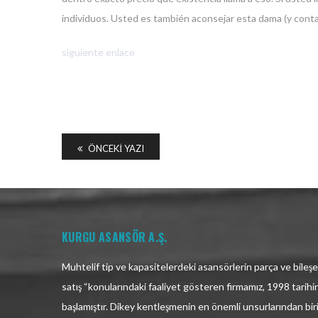
individuos. Usted es también aconsejar esta dama (y conta
siguiente enlace
ÖNCEKI YAZI
KURGU ASANSÖR A.Ş.
Muhtelif tip ve kapasitelerdeki asansörlerin parça ve bileşen
satış “konularındaki faaliyet gösteren firmamız, 1998 tarih
başlamıştır. Dikey kentleşmenin en önemli unsurlarından bir