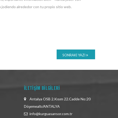
 jodiendo alrededor con tu propio sitio web.
SONRAKI YAZI
İLETİŞİM BİLGİLERİ
Antalya OSB 2.Kısım 22.Cadde No:20
Döşemealtı/ANTALYA
info@kurguasansor.com.tr