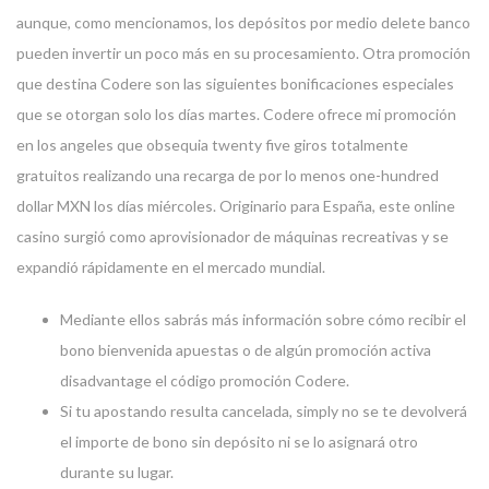
aunque, como mencionamos, los depósitos por medio delete banco
pueden invertir un poco más en su procesamiento. Otra promoción
que destina Codere son las siguientes bonificaciones especiales
que se otorgan solo los días martes. Codere ofrece mi promoción
en los angeles que obsequia twenty five giros totalmente
gratuitos realizando una recarga de por lo menos one-hundred
dollar MXN los días miércoles. Originario para España, este online
casino surgió como aprovisionador de máquinas recreativas y se
expandió rápidamente en el mercado mundial.
Mediante ellos sabrás más información sobre cómo recibir el
bono bienvenida apuestas o de algún promoción activa
disadvantage el código promoción Codere.
Si tu apostando resulta cancelada, simply no se te devolverá
el importe de bono sin depósito ni se lo asignará otro
durante su lugar.