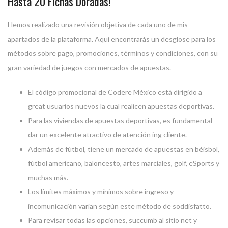
Hasta 20 Fichas Doradas!
Hemos realizado una revisión objetiva de cada uno de mis
apartados de la plataforma. Aquí encontrarás un desglose para los
métodos sobre pago, promociones, términos y condiciones, con su
gran variedad de juegos con mercados de apuestas.
El código promocional de Codere México está dirigido a
great usuarios nuevos la cual realicen apuestas deportivas.
Para las viviendas de apuestas deportivas, es fundamental
dar un excelente atractivo de atención ing cliente.
Además de fútbol, tiene un mercado de apuestas en béisbol,
fútbol americano, baloncesto, artes marciales, golf, eSports y
muchas más.
Los límites máximos y mínimos sobre ingreso y
incomunicación varían según este método de soddisfatto.
Para revisar todas las opciones, succumb al sitio net y