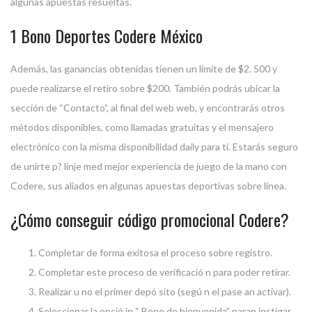
algunas apuestas resueltas.
1 Bono Deportes Codere México
Además, las ganancias obtenidas tienen un límite de $2. 500 y
puede realizarse el retiro sobre $200. También podrás ubicar la
sección de “Contacto”, al final del web web, y encontrarás otros
métodos disponibles, como llamadas gratuitas y el mensajero
electrónico con la misma disponibilidad daily para ti. Estarás seguro
de unirte p? linje med mejor experiencia de juego de la mano con
Codere, sus aliados en algunas apuestas deportivas sobre línea.
¿Cómo conseguir código promocional Codere?
Completar de forma exitosa el proceso sobre registro.
Completar este proceso de verificació n para poder retirar.
Realizar u no el primer depó sito (segú n el pase an activar).
Seleccionar la opció in “ Bono de bienvenida” paran instigar