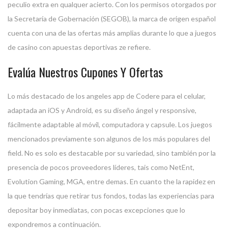
peculio extra en qualquer acierto. Con los permisos otorgados por
la Secretaría de Gobernación (SEGOB), la marca de origen español
cuenta con una de las ofertas más amplias durante lo que a juegos
de casino con apuestas deportivas ze refiere.
Evalúa Nuestros Cupones Y Ofertas
Lo más destacado de los angeles app de Codere para el celular,
adaptada an iOS y Android, es su diseño ángel y responsive,
fácilmente adaptable al móvil, computadora y capsule. Los juegos
mencionados previamente son algunos de los más populares del
field. No es solo es destacable por su variedad, sino también por la
presencia de pocos proveedores líderes, tais como NetEnt,
Evolution Gaming, MGA, entre demas. En cuanto the la rapidez en
la que tendrías que retirar tus fondos, todas las experiencias para
depositar boy inmediatas, con pocas excepciones que lo
expondremos a continuación.