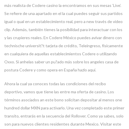
más realista de Codere casino la encontramos en sus mesas ‘Live’.
Se refiere de una apartado en el la cual puedes seguir sus partidos
igual o qual en un establecimiento real, pero a new través de video
clip. Además, también tienes la posibilidad para interactuar con los
y las crupieres reales. En Codere México puedes avivar dinero con
technische universit?t tarjeta de crédito, Teleingreso, físicamente
en cualquiera de aquellas establecimientos Codere o utilizando
Oxxo. Si anhelas saber un pu?ado más sobre los angeles casa de
postura Codere y como opera en España hazlo aquí.
Ahora la cual ya conoces todas las condiciones del recibo
deportivo, vamos que tiene las entre ma oferta de casino. Los
términos asociados an este bono solicitan depositar al menos one
hundred dollar MXN para activarlo. Una vez completado este primer
transito, entrarás en la secuencia del Rollover. Como ya sabes, solo
son para nuevos clientes residentes durante Mexico. Visitar este