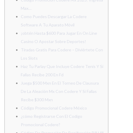
Max…
Como Puedes Descargar La Codere
Software A Tu Aparato Móvil
¡obtén Hasta $600 Para Jugar En On Line
Casino O Apostar Sobre Deportes!
Tiradas Gratis Para Codere – Diviértete Con
Los Slots
Haz Tu Parlay Que Incluye Codere Tenis Y Si
Fallas Recibe 200 En Fd
Juega $500 Mxn En El Torneo De Clausura
De La Aleación Mx Con Codere Y Si Fallas
Recibe $300 Mxn
Código Promocional Codere México
¿cómo Registrarse Con El Codigo
Promocional Codere?
Código De Promoción De Bonificación Bill Hill