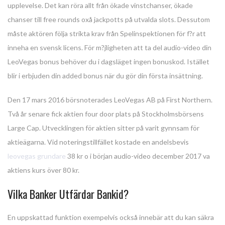
upplevelse. Det kan röra allt från ökade vinstchanser, ökade
chanser till free rounds oxå jackpotts på utvalda slots. Dessutom
måste aktören följa strikta krav från Spelinspektionen för f?r att
inneha en svensk licens. För m?jligheten att ta del audio-video din
LeoVegas bonus behöver du i dagsläget ingen bonuskod. Istället
blir i erbjuden din added bonus när du gör din första insättning.
Den 17 mars 2016 börsnoterades LeoVegas AB på First Northern.
Två år senare fick aktien four door plats på Stockholmsbörsens
Large Cap. Utvecklingen för aktien sitter på varit gynnsam för
aktieägarna. Vid noteringstillfället kostade en andelsbevis
leovegas grundare
38 kr o i början audio-video december 2017 va
aktiens kurs över 80 kr.
Vilka Banker Utfärdar Bankid?
En uppskattad funktion exempelvis också innebär att du kan säkra