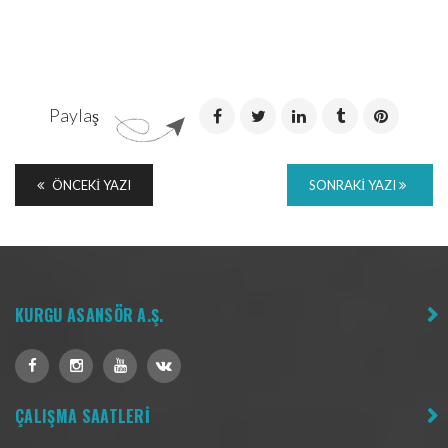
Paylaş
ÖNCEKI YAZI
SONRAKI YAZI
KURGU ASANSÖR A.Ş.
ÇALIŞMA SAATLERİ