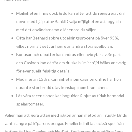
Möjligheten finns dock & du kan efter att du registrerat drill
down med hjälp utav BankID välja m?jligheten att logga in
med det användarnamn o lösenord du väljer.
Ofta har Bethard sobre utdelningsprocent på över 95%,
vilket normalt sett är högre än andra stora spelbolag.
Bonusar och rabatter kan ändras eller avbrytas av 3e part
och Casinon kan därför om du ska bli missn?jd hållas ansvarig
för eventuellt felaktig details.
Med mer än 15 års kunnighet inom casinon online har hon
durante stor bredd utav kunskap inom branschen.
Läs våra recensioner, kasinoguider & njut av tidak bermodal
spelautomater.
Väljer man att göra uttag med någon annan metod än Trustly får du
vänta längre på k?parens pengar. Emellertid hittas också spel från
Authentic Live Gaming och NetEnt. Spelberoende medför många