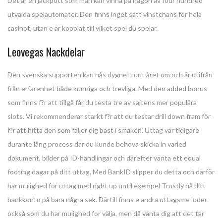
Det är en jackpott som man kan vinna på någon av four hundred
utvalda spelautomater. Den finns inget satt vinstchans för hela
casinot, utan e är kopplat till vilket spel du spelar.
Leovegas Nackdelar
Den svenska supporten kan nås dygnet runt året om och är utifrån
från erfarenhet både kunniga och trevliga. Med den added bonus
som finns f?r att tillgå får du testa tre av sajtens mer populära
slots. Vi rekommenderar starkt f?r att du testar drill down fram för
f?r att hitta den som faller dig bäst i smaken. Uttag var tidigare
durante lång process där du kunde behöva skicka in varied
dokument, bilder på ID-handlingar och därefter vänta ett equal
footing dagar på ditt uttag. Med BankID slipper du detta och därför
har mulighed for uttag med right up until exempel Trustly nå ditt
bankkonto på bara några sek. Därtill finns e andra uttagsmetoder
också som du har mulighed for välja, men då vänta dig att det tar