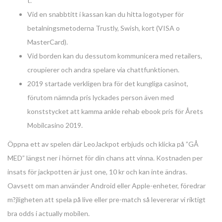
t.
Vid en snabbtitt i kassan kan du hitta logotyper för
betalningsmetoderna Trustly, Swish, kort (VISA o
MasterCard).
Vid borden kan du dessutom kommunicera med retailers,
croupierer och andra spelare via chattfunktionen.
2019 startade verkligen bra för det kungliga casinot,
förutom nämnda pris lyckades person även med
konststycket att kamma ankle rehab ebook pris för Årets
Mobilcasino 2019.
Öppna ett av spelen där LeoJackpot erbjuds och klicka på ”GÅ
MED” längst ner i hörnet för din chans att vinna. Kostnaden per
insats för jackpotten är just one, 10 kr och kan inte ändras.
Oavsett om man använder Android eller Apple-enheter, föredrar
m?jligheten att spela på live eller pre-match så levererar vi riktigt
bra odds i actually mobilen.