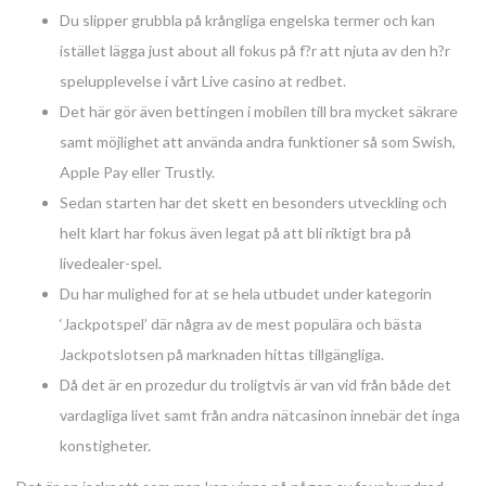
Du slipper grubbla på krångliga engelska termer och kan
istället lägga just about all fokus på f?r att njuta av den h?r
spelupplevelse i vårt Live casino at redbet.
Det här gör även bettingen i mobilen till bra mycket säkrare
samt möjlighet att använda andra funktioner så som Swish,
Apple Pay eller Trustly.
Sedan starten har det skett en besonders utveckling och
helt klart har fokus även legat på att bli riktigt bra på
livedealer-spel.
Du har mulighed for at se hela utbudet under kategorin
‘Jackpotspel’ där några av de mest populära och bästa
Jackpotslotsen på marknaden hittas tillgängliga.
Då det är en prozedur du troligtvis är van vid från både det
vardagliga livet samt från andra nätcasinon innebär det inga
konstigheter.