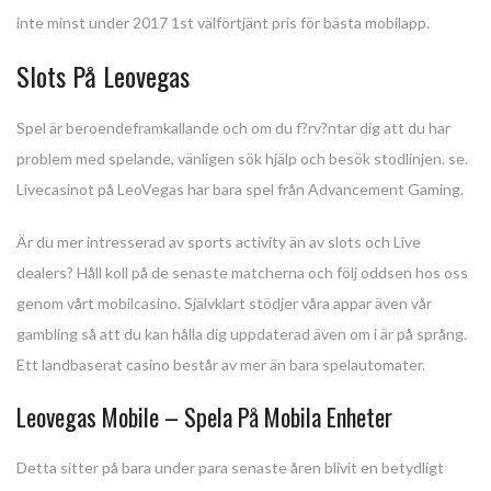
inte minst under 2017 1st välförtjänt pris för bästa mobilapp.
Slots På Leovegas
Spel är beroendeframkallande och om du f?rv?ntar dig att du har
problem med spelande, vänligen sök hjälp och besök stodlinjen. se.
Livecasinot på LeoVegas har bara spel från Advancement Gaming.
Är du mer intresserad av sports activity än av slots och Live
dealers? Håll koll på de senaste matcherna och följ oddsen hos oss
genom vårt mobilcasino. Självklart stödjer våra appar även vår
gambling så att du kan hålla dig uppdaterad även om i är på språng.
Ett landbaserat casino består av mer än bara spelautomater.
Leovegas Mobile – Spela På Mobila Enheter
Detta sitter på bara under para senaste åren blivit en betydligt