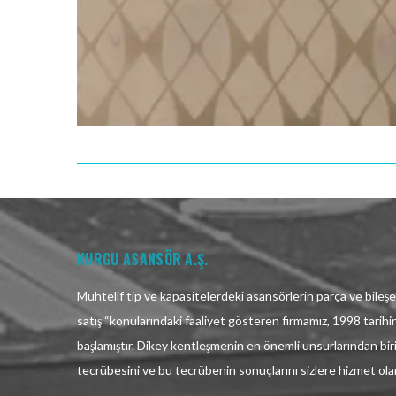
KURGU ASANSÖR A.Ş.
Muhtelif tip ve kapasitelerdeki asansörlerin parça ve bileşen
satış “konularındaki faaliyet gösteren firmamız, 1998 tarih
başlamıştır. Dikey kentleşmenin en önemli unsurlarından bir
tecrübesini ve bu tecrübenin sonuçlarını sizlere hizmet ol