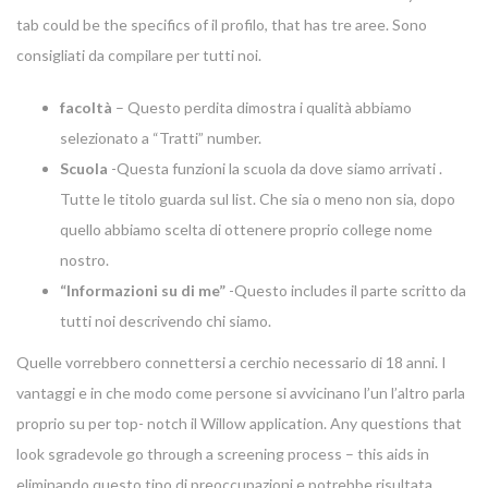
tab could be the specifics of il profilo, that has tre aree. Sono
consigliati da compilare per tutti noi.
facoltà
– Questo perdita dimostra i qualità abbiamo
selezionato a “Tratti” number.
Scuola
-Questa funzioni la scuola da dove siamo arrivati ​​.
Tutte le titolo guarda sul list. Che sia o meno non sia, dopo
quello abbiamo scelta di ottenere proprio college nome
nostro.
“Informazioni su di me”
-Questo includes il parte scritto da
tutti noi descrivendo chi siamo.
Quelle vorrebbero connettersi a cerchio necessario di 18 anni. I
vantaggi e in che modo come persone si avvicinano l’un l’altro parla
proprio su per top- notch il Willow application. Any questions that
look sgradevole go through a screening process – this aids in
eliminando questo tipo di preoccupazioni e potrebbe risultata