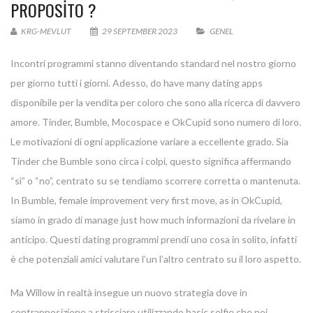
PROPOSITO ?
KRG-MEVLUT
29 SEPTEMBER 2023
GENEL
Incontri programmi stanno diventando standard nel nostro giorno
per giorno tutti i giorni. Adesso, do have many dating apps
disponibile per la vendita per coloro che sono alla ricerca di davvero
amore. Tinder, Bumble, Mocospace e OkCupid sono numero di loro.
Le motivazioni di ogni applicazione variare a eccellente grado. Sia
Tinder che Bumble sono circa i colpi, questo significa affermando
“sì” o “no”, centrato su se tendiamo scorrere corretta o mantenuta.
In Bumble, female improvement very first move, as in OkCupid,
siamo in grado di manage just how much informazioni da rivelare in
anticipo. Questi dating programmi prendi uno cosa in solito, infatti
è che potenziali amici valutare l’un l’altro centrato su il loro aspetto.
Ma Willow in realtà insegue un nuovo strategia dove in
contrapposizione a strisciare utilizzando basic selfie che noi