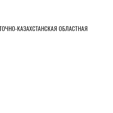
СТОЧНО-КАЗАХСТАНСКАЯ ОБЛАСТНАЯ