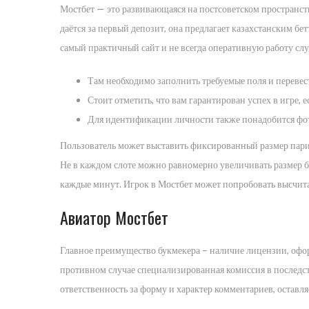
Мостбет — это развивающаяся на постсоветском пространств
даётся за первый депозит, она предлагает казахстанским б
самый практичный сайт и не всегда оперативную работу с
Там необходимо заполнить требуемые поля и перевес
Стоит отметить, что вам гарантирован успех в игре,
Для идентификации личности также понадобится фот
Пользователь может выставить фиксированный размер пари и
Не в каждом слоте можно равномерно увеличивать размер бет
каждые минут. Игрок в Мостбет может попробовать высчитат
Авиатор Мостбет
Главное преимущество букмекера – наличие лицензии, офор
противном случае специализированная комиссия в последст
ответственность за форму и характер комментариев, оставл