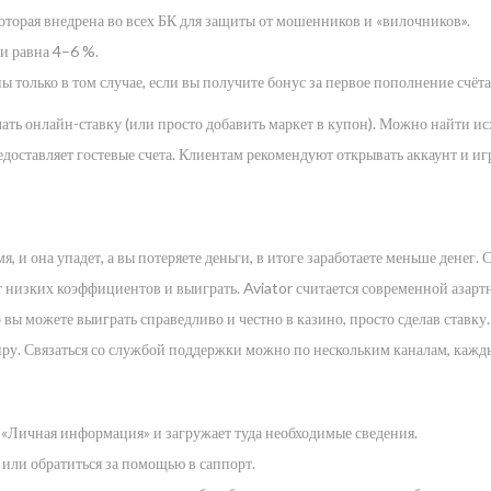
оторая внедрена во всех БК для защиты от мошенников и «вилочников».
и равна 4–6 %.
 только в том случае, если вы получите бонус за первое пополнение счёта
ть онлайн-ставку (или просто добавить маркет в купон). Можно найти исхо
едоставляет гостевые счета. Клиентам рекомендуют открывать аккаунт и игр
 и она упадет, а вы потеряете деньги, в итоге заработаете меньше денег. С
т низких коэффициентов и выиграть. Aviator считается современной азарт
о вы можете выиграть справедливо и честно в казино, просто сделав ставк
миру. Связаться со службой поддержки можно по нескольким каналам, кажд
у «Личная информация» и загружает туда необходимые сведения.
 или обратиться за помощью в саппорт.