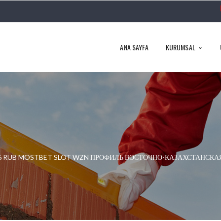
ANA SAYFA
KURUMSAL
46 RUB MOSTBET SLOT WZN ПРОФИЛЬ ВОСТОЧНО-КАЗАХСТАНСК