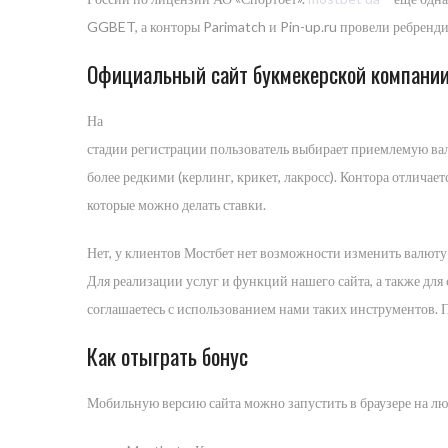
GGBET, а конторы Parimatch и Pin-up.ru провели ребрендин
Официальный сайт букмекерской компании
На
стадии регистрации пользователь выбирает приемлемую валю
более редкими (керлинг, крикет, лакросс). Контора отлича
которые можно делать ставки.
Нет, у клиентов Мостбет нет возможности изменить валюту
Для реализации услуг и функций нашего сайта, а также для
соглашаетесь с использованием нами таких инструментов. 
Как отыграть бонус
Мобильную версию сайта можно запустить в браузере на люб