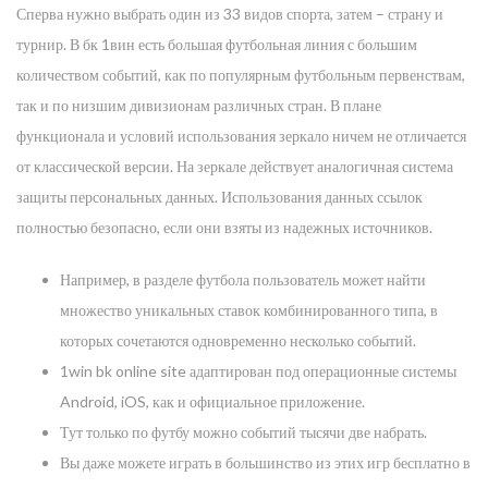
Сперва нужно выбрать один из 33 видов спорта, затем – страну и
турнир. В бк 1вин есть большая футбольная линия с большим
количеством событий, как по популярным футбольным первенствам,
так и по низшим дивизионам различных стран. В плане
функционала и условий использования зеркало ничем не отличается
от классической версии. На зеркале действует аналогичная система
защиты персональных данных. Использования данных ссылок
полностью безопасно, если они взяты из надежных источников.
Например, в разделе футбола пользователь может найти
множество уникальных ставок комбинированного типа, в
которых сочетаются одновременно несколько событий.
1win bk online site адаптирован под операционные системы
Android, iOS, как и официальное приложение.
Тут только по футбу можно событий тысячи две набрать.
Вы даже можете играть в большинство из этих игр бесплатно в