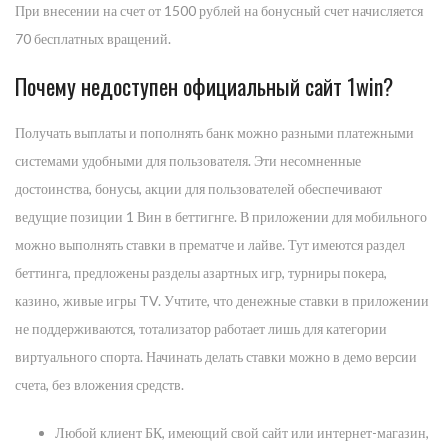
При внесении на счет от 1500 рублей на бонусный счет начисляется
70 бесплатных вращений.
Почему недоступен официальный сайт 1win?
Получать выплаты и пополнять банк можно разными платежными
системами удобными для пользователя. Эти несомненные
достоинства, бонусы, акции для пользователей обеспечивают
ведущие позиции 1 Вин в беттигнге. В приложении для мобильного
можно выполнять ставки в прематче и лайве. Тут имеются раздел
беттинга, предложены разделы азартных игр, турниры покера,
казино, живые игры TV. Учтите, что денежные ставки в приложении
не поддерживаются, тотализатор работает лишь для категории
виртуального спорта. Начинать делать ставки можно в демо версии
счета, без вложения средств.
Любой клиент БК, имеющий свой сайт или интернет-магазин,