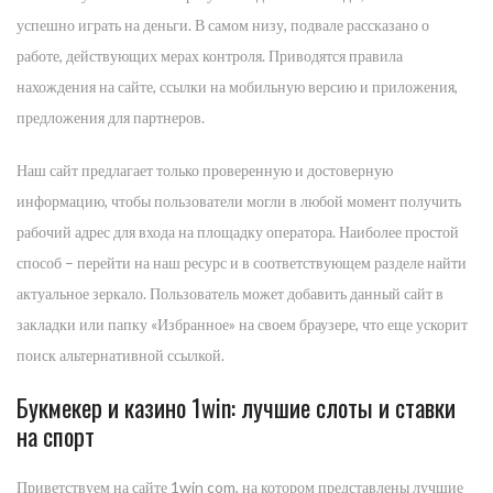
успешно играть на деньги. В самом низу, подвале рассказано о
работе, действующих мерах контроля. Приводятся правила
нахождения на сайте, ссылки на мобильную версию и приложения,
предложения для партнеров.
Наш сайт предлагает только проверенную и достоверную
информацию, чтобы пользователи могли в любой момент получить
рабочий адрес для входа на площадку оператора. Наиболее простой
способ – перейти на наш ресурс и в соответствующем разделе найти
актуальное зеркало. Пользователь может добавить данный сайт в
закладки или папку «Избранное» на своем браузере, что еще ускорит
поиск альтернативной ссылкой.
Букмекер и казино 1win: лучшие слоты и ставки
на спорт
Приветствуем на сайте 1win com, на котором представлены лучшие