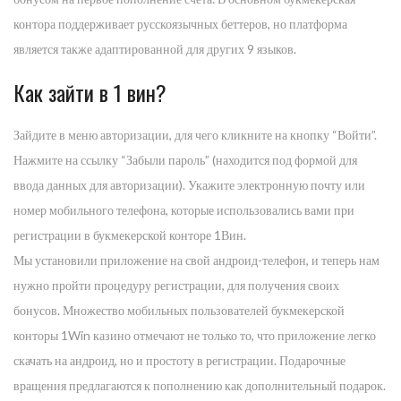
контора поддерживает русскоязычных беттеров, но платформа
является также адаптированной для других 9 языков.
Как зайти в 1 вин?
Зайдите в меню авторизации, для чего кликните на кнопку “Войти”.
Нажмите на ссылку “Забыли пароль” (находится под формой для
ввода данных для авторизации). Укажите электронную почту или
номер мобильного телефона, которые использовались вами при
регистрации в букмекерской конторе 1Вин.
Мы установили приложение на свой андроид-телефон, и теперь нам
нужно пройти процедуру регистрации, для получения своих
бонусов. Множество мобильных пользователей букмекерской
конторы 1Win казино отмечают не только то, что приложение легко
скачать на андроид, но и простоту в регистрации. Подарочные
вращения предлагаются к пополнению как дополнительный подарок.