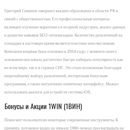
Григорий Семенов завершил высшее образование в области PR и
связей с общественностью. Его профессиональные интересы
включают изучение маркетинга в игорной индустрии, анализ данных
и развитие навыков SEO-оптимизации. Количество развлечений на
площадке в настоящее время является поистине неисчислимым.
Компания впервые была основана в 2016 году; с момента своего
основания она начала достаточно быстро набирать популярность как
во всем мире, так и в странах СНГ. Это стало возможным благодаря
широчайшему выбору развлечений, интересным бонусным
программам, а также интуитивно понятному интерфейсу. Можно
использовать аналоги для устройств системы iOS.
Бонусы и Акции 1WIN (1ВИН)
Помогают пользователю некоторые современные инструменты. К
примеру, потоковое видео на зеркале 1Win можно просматривать на