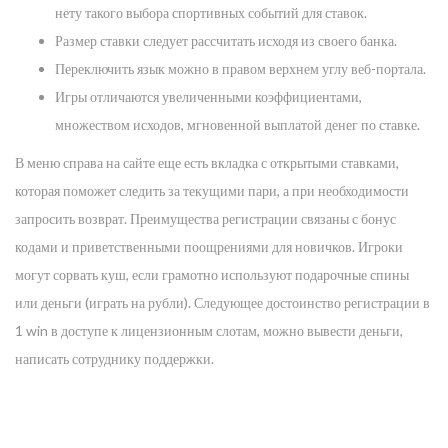
нету такого выбора спортивных событий для ставок.
Размер ставки следует рассчитать исходя из своего банка.
Переключить язык можно в правом верхнем углу веб-портала.
Игры отличаются увеличенными коэффициентами,
множеством исходов, мгновенной выплатой денег по ставке.
В меню справа на сайте еще есть вкладка с открытыми ставками,
которая поможет следить за текущими пари, а при необходимости
запросить возврат. Преимущества регистрации связаны с бонус
кодами и приветственными поощрениями для новичков. Игроки
могут сорвать куш, если грамотно используют подарочные спины
или деньги (играть на рубли). Следующее достоинство регистрации в
1 win в доступе к лицензионным слотам, можно вывести деньги,
написать сотруднику поддержки.