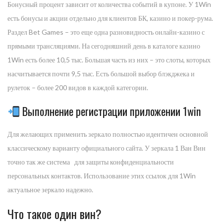
Бонусный процент зависит от количества событий в купоне. У 1Win
есть бонусы и акции отдельно для клиентов БК, казино и покер-рума.
Раздел Bet Games – это еще одна разновидность онлайн-казино с
прямыми трансляциями. На сегодняшний день в каталоге казино
1Win есть более 10,5 тыс. Большая часть из них – это слоты, которых
насчитывается почти 9,5 тыс. Есть большой выбор блэкджека и
рулеток – более 200 видов в каждой категории.
Выполнение регистрации приложении 1win
Для желающих применить зеркало полностью идентичен основной
классическому варианту официального сайта. У зеркала 1 Ван Вин
точно так же система для защиты конфиденциальности
персональных контактов. Использование этих ссылок для 1Win
актуальное зеркало надежно.
Что такое один вин?