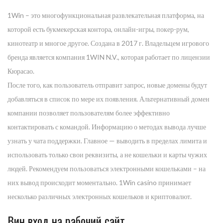
1Win – это многофункциональная развлекательная платформа, на
которой есть букмекерская контора, онлайн-игры, покер-рум,
кинотеатр и многое другое. Создана в 2017 г. Владельцем игрового
бренда является компания 1WIN N.V., которая работает по лицензии
Кюрасао.
После того, как пользователь отправит запрос, новые домены будут
добавляться в список по мере их появления. Альтернативный домен
компании позволяет пользователям более эффективно
контактировать с командой. Информацию о методах вывода лучше
узнать у чата поддержки. Главное — выводить в пределах лимита и
использовать только свои реквизиты, а не кошельки и карты чужих
людей. Рекомендуем пользоваться электронными кошельками – на
них вывод происходит моментально. 1Win casino принимает
несколько различных электронных кошельков и криптовалют.
Вин вход на рабочий сайт