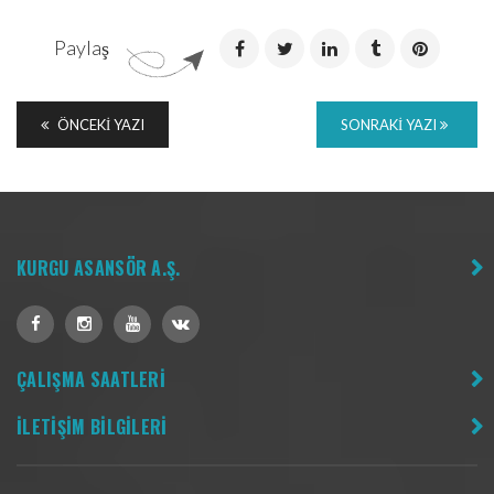
Paylaş
ÖNCEKI YAZI
SONRAKI YAZI
KURGU ASANSÖR A.Ş.
ÇALIŞMA SAATLERİ
İLETİŞİM BİLGİLERİ