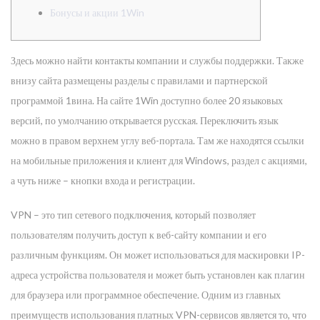
Бонусы и акции 1Win
Здесь можно найти контакты компании и службы поддержки. Также
внизу сайта размещены разделы с правилами и партнерской
программой 1вина. На сайте 1Win доступно более 20 языковых
версий, по умолчанию открывается русская. Переключить язык
можно в правом верхнем углу веб-портала. Там же находятся ссылки
на мобильные приложения и клиент для Windows, раздел с акциями,
а чуть ниже – кнопки входа и регистрации.
VPN – это тип сетевого подключения, который позволяет
пользователям получить доступ к веб-сайту компании и его
различным функциям. Он может использоваться для маскировки IP-
адреса устройства пользователя и может быть установлен как плагин
для браузера или программное обеспечение. Одним из главных
преимуществ использования платных VPN-сервисов является то, что