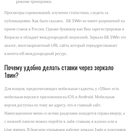
режиме тренировки.
Просмотры соревнований, изучение статистики, следить за
публикациями. Как было сказано, БК 1Win не имеет разрешений на
прием ставок в России. Однако букмекер ван Вин зарегистрирован в
Кюрасао и обладает международной лицензией. Зеркало БК 1Win это
аналог, многовариантный URL сайта, который переадресовывает
клиента нВ международный ресурс.
Почему удобно делать ставки через зеркало
1вин?
Для юзеров, предпочитающих мобильные гаджеты, у «1Вин» есть
мобильная версия и приложения на iOS и Android. Мобильная
версия доступна по тому же адресу, что и главный сайт.
Навигационное меню со всеми разделами находится справа вверху, а
с нижней панели можно перейти к лайв-ставкам, в казино или к
Live-games. В браузере открываем рабочее зеркало 1win и повторяем