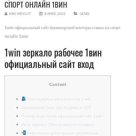
СПОРТ ОНЛАЙН 1ВИН
KRG-MEVLUT
8 APRIL 2022
GENEL
1win официальный сайт букмекерской конторы ставки на спорт
онлайн 1вин
1win зеркало рабочее 1вин
официальный сайт вход
Content
Техподдержка для клиенотов 1 win
Приложения 1вин для Андроид и IOS
Почему недоступен официальный сайт 1win?
Регистрация в 1Вин казино по телефону
Выполнение регистрации приложении