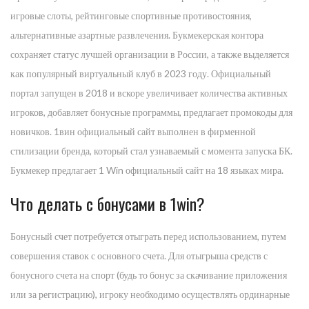
игровые слоты, рейтинговые спортивные противостояния,
альтернативные азартные развлечения. Букмекерская контора
сохраняет статус лучшей организации в России, а также выделяется
как популярный виртуальный клуб в 2023 году. Официальный
портал запущен в 2018 и вскоре увеличивает количества активных
игроков, добавляет бонусные программы, предлагает промокоды для
новичков. 1вин официальный сайт выполнен в фирменной
стилизации бренда, который стал узнаваемый с момента запуска БК.
Букмекер предлагает 1 Win официальный сайт на 18 языках мира.
Что делать с бонусами в 1win?
Бонусный счет потребуется отыграть перед использованием, путем
совершения ставок с основного счета. Для отыгрыша средств с
бонусного счета на спорт (будь то бонус за скачивание приложения
или за регистрацию), игроку необходимо осуществлять ординарные