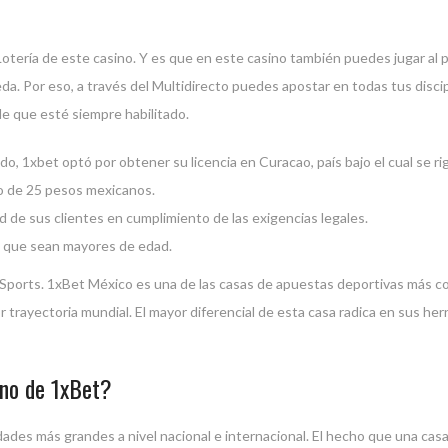
Lotería de este casino. Y es que en este casino también puedes jugar al 
eda. Por eso, a través del Multidirecto puedes apostar en todas tus disc
e que esté siempre habilitado.
 1xbet optó por obtener su licencia en Curacao, país bajo el cual se ri
o de 25 pesos mexicanos.
ad de sus clientes en cumplimiento de las exigencias legales.
o que sean mayores de edad.
 eSports. 1xBet México es una de las casas de apuestas deportivas más co
r trayectoria mundial. El mayor diferencial de esta casa radica en sus h
ono de 1xBet?
ades más grandes a nivel nacional e internacional. El hecho que una casa 