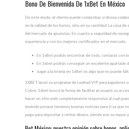
Bono De Bienvenida De 1xBet En México
De este modo, el cliente puede comprobar si desea colabor
en la calidad de los bonos, sino en su cantidad. La casa de
del mercado de apuestas. En cuanto a seguridad de navegac
experiencia y con los mejores certificados en el mercado.
En 1xBet podrás encontrar de todo, contarás con lo
En 1xbet podrás conseguir un excelente apartado de
Jugar a la lotería en 1xBet es algo que no puede fal
1XBET lanzó su programa de Lealtad VIP para jugadores onli
Cobre. 1xbet buscó la forma de facilitar al usuario su acce
hacer un sitio web completamente responsivo al cual puede
leyendo porque tenemos buenas noticias para ti ya que n
pago para depositar y retirar dinero, siendo ese su mayor
Bet México: nuestra opinión sobre bonos, apli