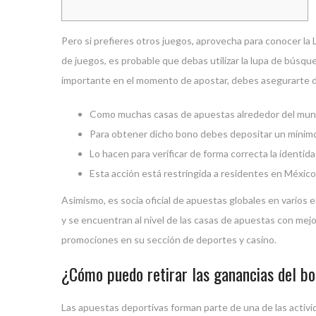
Pero si prefieres otros juegos, aprovecha para conocer la 
de juegos, es probable que debas utilizar la lupa de búsqu
importante en el momento de apostar, debes asegurarte d
Como muchas casas de apuestas alrededor del mundo,
Para obtener dicho bono debes depositar un mínim
Lo hacen para verificar de forma correcta la identid
Esta acción está restringida a residentes en Méxic
Asimismo, es socia oficial de apuestas globales en varios
y se encuentran al nivel de las casas de apuestas con mejo
promociones en su sección de deportes y casino.
¿Cómo puedo retirar las ganancias del b
Las apuestas deportivas forman parte de una de las activid