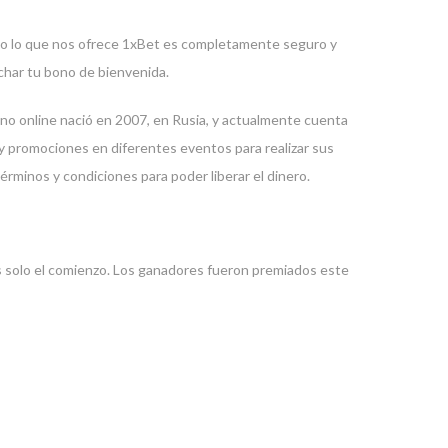
Todo lo que nos ofrece 1xBet es completamente seguro y
char tu bono de bienvenida.
no online nació en 2007, en Rusia, y actualmente cuenta
y promociones en diferentes eventos para realizar sus
rminos y condiciones para poder liberar el dinero.
es solo el comienzo. Los ganadores fueron premiados este