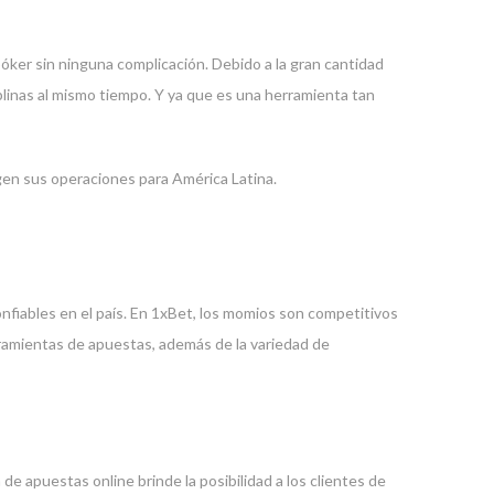
póker sin ninguna complicación. Debido a la gran cantidad
iplinas al mismo tiempo. Y ya que es una herramienta tan
gen sus operaciones para América Latina.
nfiables en el país. En 1xBet, los momios son competitivos
erramientas de apuestas, además de la variedad de
de apuestas online brinde la posibilidad a los clientes de