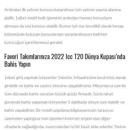
Ardından ilk yatırım bonusu kazanılması için yatırım yapma alanına
gidilir. 1xBet mobil indir işleminin ardından hemen bonusların
alınması da söz konusu olabilir. Bunun için ise öncelikli olarak hesap
bölümünde bulunan bonuslardan yararlanılmasını belirten
kutucuğun işaretlenmesi gerekir.
Favori Takımlarınıza 2022 Icc T20 Dünya Kupası’nda
Bahis Yapın
1xbet giriş yapmak isteyenler 1xbetm. infoadresine kesintisiz olarak
girebilir ve bahis ve casino sitesine ulaşabilirsiniz. Milyonlarca üye ile
tüm dünyada bahis oynatan büyük güçlü firmadır. İçiniz rahat
güvende bahis yapamak isteyenler 1 dakikada siteye üye olabilir ve
bahis yapabilirler. Bir mobil uygulama bilgisayarınızın tarayıcısı
üzerinden yaptığınız tüm işlemleri internet erişimi olan diğer
cihazlarla sağladığında, oyunculardan iyi bir kayıt elde ederler. Yerine