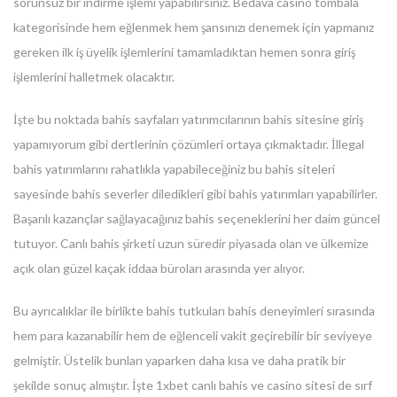
sorunsuz bir indirme işlemi yapabilirsiniz. Bedava casino tombala
kategorisinde hem eğlenmek hem şansınızı denemek için yapmanız
gereken ilk iş üyelik işlemlerini tamamladıktan hemen sonra giriş
işlemlerini halletmek olacaktır.
İşte bu noktada bahis sayfaları yatırımcılarının bahis sitesine giriş
yapamıyorum gibi dertlerinin çözümleri ortaya çıkmaktadır. İllegal
bahis yatırımlarını rahatlıkla yapabileceğiniz bu bahis siteleri
sayesinde bahis severler diledikleri gibi bahis yatırımları yapabilirler.
Başarılı kazançlar sağlayacağınız bahis seçeneklerini her daim güncel
tutuyor. Canlı bahis şirketi uzun süredir piyasada olan ve ülkemize
açık olan güzel kaçak iddaa büroları arasında yer alıyor.
Bu ayrıcalıklar ile birlikte bahis tutkuları bahis deneyimleri sırasında
hem para kazanabilir hem de eğlenceli vakit geçirebilir bir seviyeye
gelmiştir. Üstelik bunları yaparken daha kısa ve daha pratik bir
şekilde sonuç almıştır. İşte 1xbet canlı bahis ve casino sitesi de sırf