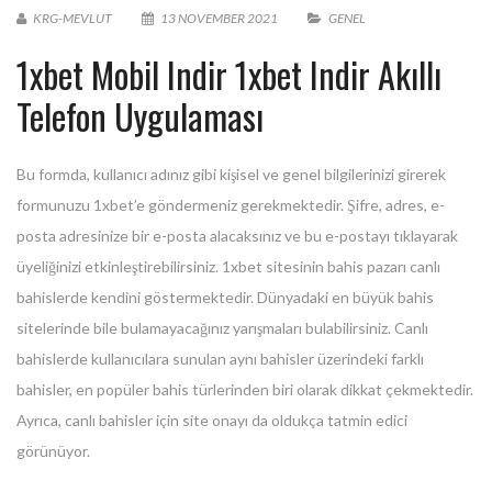
KRG-MEVLUT
13 NOVEMBER 2021
GENEL
1xbet Mobil Indir 1xbet Indir Akıllı
Telefon Uygulaması
Bu formda, kullanıcı adınız gibi kişisel ve genel bilgilerinizi girerek
formunuzu 1xbet’e göndermeniz gerekmektedir. Şifre, adres, e-
posta adresinize bir e-posta alacaksınız ve bu e-postayı tıklayarak
üyeliğinizi etkinleştirebilirsiniz. 1xbet sitesinin bahis pazarı canlı
bahislerde kendini göstermektedir. Dünyadaki en büyük bahis
sitelerinde bile bulamayacağınız yarışmaları bulabilirsiniz. Canlı
bahislerde kullanıcılara sunulan aynı bahisler üzerindeki farklı
bahisler, en popüler bahis türlerinden biri olarak dikkat çekmektedir.
Ayrıca, canlı bahisler için site onayı da oldukça tatmin edici
görünüyor.