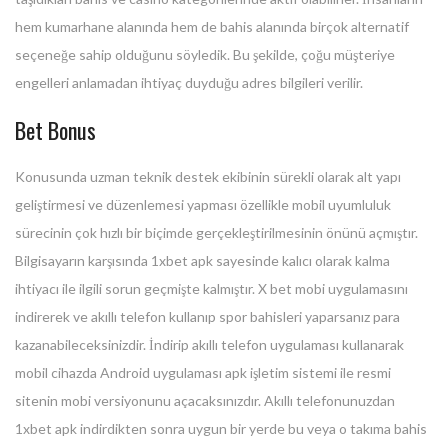
hem kumarhane alanında hem de bahis alanında birçok alternatif
seçeneğe sahip olduğunu söyledik. Bu şekilde, çoğu müşteriye
engelleri anlamadan ihtiyaç duyduğu adres bilgileri verilir.
Bet Bonus
Konusunda uzman teknik destek ekibinin sürekli olarak alt yapı
geliştirmesi ve düzenlemesi yapması özellikle mobil uyumluluk
sürecinin çok hızlı bir biçimde gerçekleştirilmesinin önünü açmıştır.
Bilgisayarın karşısında 1xbet apk sayesinde kalıcı olarak kalma
ihtiyacı ile ilgili sorun geçmişte kalmıştır. X bet mobi uygulamasını
indirerek ve akıllı telefon kullanıp spor bahisleri yaparsanız para
kazanabileceksinizdir. İndirip akıllı telefon uygulaması kullanarak
mobil cihazda Android uygulaması apk işletim sistemi ile resmi
sitenin mobi versiyonunu açacaksınızdır. Akıllı telefonunuzdan
1xbet apk indirdikten sonra uygun bir yerde bu veya o takıma bahis