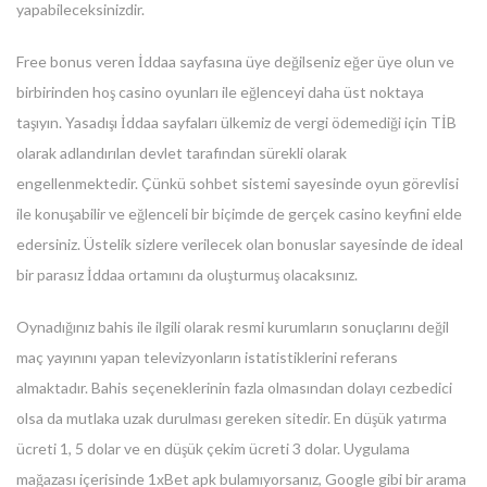
yapabileceksinizdir.
Free bonus veren İddaa sayfasına üye değilseniz eğer üye olun ve
birbirinden hoş casino oyunları ile eğlenceyi daha üst noktaya
taşıyın. Yasadışı İddaa sayfaları ülkemiz de vergi ödemediği için TİB
olarak adlandırılan devlet tarafından sürekli olarak
engellenmektedir. Çünkü sohbet sistemi sayesinde oyun görevlisi
ile konuşabilir ve eğlenceli bir biçimde de gerçek casino keyfini elde
edersiniz. Üstelik sizlere verilecek olan bonuslar sayesinde de ideal
bir parasız İddaa ortamını da oluşturmuş olacaksınız.
Oynadığınız bahis ile ilgili olarak resmi kurumların sonuçlarını değil
maç yayınını yapan televizyonların istatistiklerini referans
almaktadır. Bahis seçeneklerinin fazla olmasından dolayı cezbedici
olsa da mutlaka uzak durulması gereken sitedir. En düşük yatırma
ücreti 1, 5 dolar ve en düşük çekim ücreti 3 dolar. Uygulama
mağazası içerisinde 1xBet apk bulamıyorsanız, Google gibi bir arama