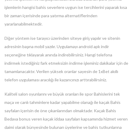
işlemlerin hangisi bahis severlere uygun ise tercihlerini yaparak kısa
bir zaman içerisinde para yatırma alternatiflerinden
yararlanabilmektedir.
Diğer yöntem ise tarayıcı üzerinden siteye giriş yapılır ve sitenin
adresinin başına mobil yazılır. Uygulamayı android apk indir
seçeneğine tıklayarak anında indirebilirsiniz. Hangi telefona
indirmek istediğiniz fark etmeksizin indirme işleminiz dakikalar için de
tamamlanacaktır. Verilen yüksek oranlar sayesin de 1xBet akıllı
telefon uygulaması aracılığı ile kazancınızı arttırabilirsiniz.
Kaliteli salon oyunlarını ve büyük oranları ile spor Bahislerini tek
maça ve canlı tahminlere kadar yapabilme olanağı ile kaçak Bahis
sayfaları içerisin de öne çıkanlarından olmaktadır. Kaçak Bahis
Bedava bonus veren kaçak iddaa sayfaları kapsamında hizmet veren
daimi olarak bünyesinde bulunan üyelerine ve bahis tutkunlarına