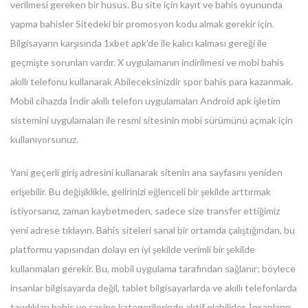
verilmesi gereken bir husus. Bu site için kayıt ve bahis oyununda
yapma bahisler Sitedeki bir promosyon kodu almak gerekir için.
Bilgisayarın karşısında 1xbet apk’de ile kalıcı kalması gereği ile
geçmişte sorunları vardır. X uygulamanın indirilmesi ve mobi bahis
akıllı telefonu kullanarak Abileceksinizdir spor bahis para kazanmak.
Mobil cihazda İndir akıllı telefon uygulamaları Android apk işletim
sistemini uygulamaları ile resmi sitesinin mobi sürümünü açmak için
kullanıyorsunuz.
Yani geçerli giriş adresini kullanarak sitenin ana sayfasını yeniden
erişebilir. Bu değişiklikle, gelirinizi eğlenceli bir şekilde arttırmak
istiyorsanız, zaman kaybetmeden, sadece size transfer ettiğimiz
yeni adrese tıklayın. Bahis siteleri sanal bir ortamda çalıştığından, bu
platformu yapısından dolayı en iyi şekilde verimli bir şekilde
kullanmaları gerekir. Bu, mobil uygulama tarafından sağlanır; böylece
insanlar bilgisayarda değil, tablet bilgisayarlarda ve akıllı telefonlarda
taşıdıkları bahis ve casino kategorilerinde aktif olabilirler. İnsanların