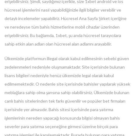
erişebilirsiniz. Şimdi, saydığımız içerikle, size 1xbet android ve ios
hücresel işlemlerini nasıl yapabildiğinizle ilgili bilgiler verebilir ve
detaylı incelemeler yapabiliriz. Hücresel Ana Sayfa Şirket içeriğine
ve neredeyse tüm bahis hizmetlerine mobil cihazlar üzerinden
erişebilirsiniz. Bu bağlamda, 1xbet, şu anda hücresel tarayıcılara
sahip etkin alan adları olan hücresel alan adlarını arayabilir.
Ülkemizde platformun illegal olarak kabul edilmesinin sebebi güven
zedelenmeleri nedeniyle oluşmamaktadır. Site içerisinde bulunan
lisans bilgileri nedeniyle henüz ülkemizde legal olarak kabul
edilmemektedir. O nedenle site içerisinde bahisler yapılarak yüksek
meblağlara sahip olma şansına sahip olabilirsiniz. Ülkemizde bulunan
canlı bahis sitelerinden tek farkı güvenilir ve popüler bet firmaları
içerisinde yer almasıdır. Bahis sitesi içerisinde para yatırma
işlemlerinin nereden yapacağı konusunda bilgisi olmayan bahis
severler para yatırma seçeneğine girmesi üzerine birçok para
yatırma işlemleri ile karşılaşmaktadır. Burada bulunan para yatırma