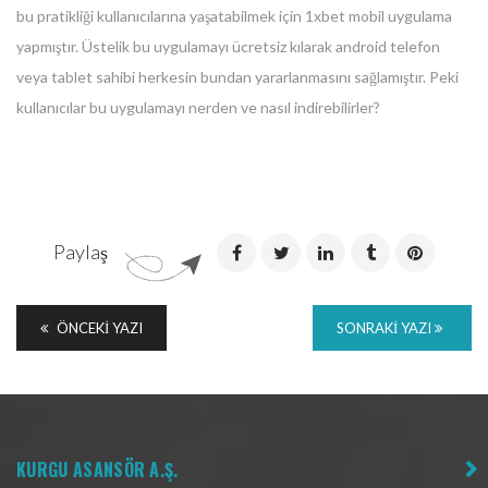
bu pratikliği kullanıcılarına yaşatabilmek için 1xbet mobil uygulama
yapmıştır. Üstelik bu uygulamayı ücretsiz kılarak android telefon
veya tablet sahibi herkesin bundan yararlanmasını sağlamıştır. Peki
kullanıcılar bu uygulamayı nerden ve nasıl indirebilirler?
Paylaş
ÖNCEKI YAZI
SONRAKI YAZI
KURGU ASANSÖR A.Ş.