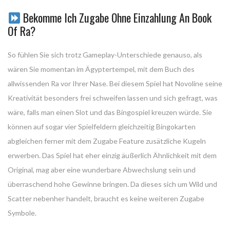
Bekomme Ich Zugabe Ohne Einzahlung An Book
Of Ra?
So fühlen Sie sich trotz Gameplay-Unterschiede genauso, als
wären Sie momentan im Ägyptertempel, mit dem Buch des
allwissenden Ra vor Ihrer Nase. Bei diesem Spiel hat Novoline seine
Kreativität besonders frei schweifen lassen und sich gefragt, was
wäre, falls man einen Slot und das Bingospiel kreuzen würde. Sie
können auf sogar vier Spielfeldern gleichzeitig Bingokarten
abgleichen ferner mit dem Zugabe Feature zusätzliche Kugeln
erwerben. Das Spiel hat eher einzig äußerlich Ähnlichkeit mit dem
Original, mag aber eine wunderbare Abwechslung sein und
überraschend hohe Gewinne bringen. Da dieses sich um Wild und
Scatter nebenher handelt, braucht es keine weiteren Zugabe
Symbole.