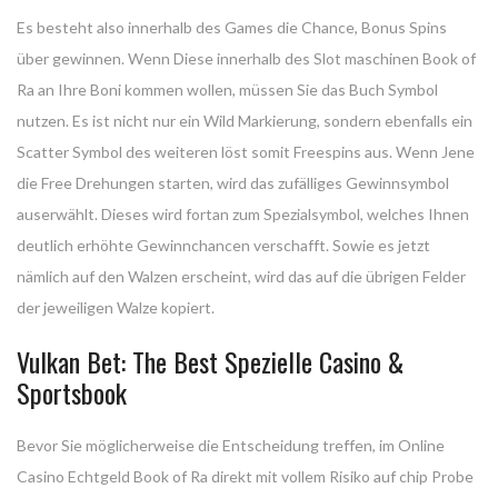
Es besteht also innerhalb des Games die Chance, Bonus Spins
über gewinnen. Wenn Diese innerhalb des Slot maschinen Book of
Ra an Ihre Boni kommen wollen, müssen Sie das Buch Symbol
nutzen. Es ist nicht nur ein Wild Markierung, sondern ebenfalls ein
Scatter Symbol des weiteren löst somit Freespins aus. Wenn Jene
die Free Drehungen starten, wird das zufälliges Gewinnsymbol
auserwählt. Dieses wird fortan zum Spezialsymbol, welches Ihnen
deutlich erhöhte Gewinnchancen verschafft. Sowie es jetzt
nämlich auf den Walzen erscheint, wird das auf die übrigen Felder
der jeweiligen Walze kopiert.
Vulkan Bet: The Best Spezielle Casino &
Sportsbook
Bevor Sie möglicherweise die Entscheidung treffen, im Online
Casino Echtgeld Book of Ra direkt mit vollem Risiko auf chip Probe