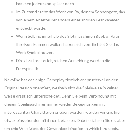
kommen jedermann später noch.
Im Zustand steht das Werk von Ra, deinem Sonnengott, das
von einem Abenteurer anders einer antiken Grabkammer
entdeckt wurde.
Wenn Selbige innerhalb des Slot maschinen Book of Ra an
Ihre Boni kommen wollen, haben sich verpflichtet Sie das
Werk Symbol nutzen.
Direkt zu Ihrer erfolgreichen Anmeldung werden die
Freespins Ih…
Novoline hat dasjenige Gameplay ziemlich anspruchsvoll an der
Originalversion orientiert, weshalb sich die Spielweise in keiner
weise drastisch unterscheidet. Denn Sie beim Verbindung mit
diesem Spielmaschinen immer wieder Begegnungen mit
interessanten Charakteren erleben werden, werden wir uns hier
etwas eingehender mit ihnen befassen. Dabei erfahren Sie es, aber
um chip Wertigkeit der Gewinnkombinationen wirklich zu üppig,