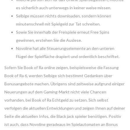
es sicherlich auch unterwegs in keiner weise missen.
Selbige müssen nichts downloaden, sondern können
minutenschnell mit Spielgeld zur Tat schreiten.
Sowie Sie innerhalb der Freispiele erneut Free Spins
gewinnen, erstehen Sie die Auslese.
Novoline hat alle Steuerungselemente an den unteren
Flügel der Spielfläche drapiert und ordentlich beschriftet.
Sofern Sie Book of Ra online zeigen, beispielsweise die Fassung
Book of Ra 6, werden Selbige sich bestimmt Gedanken über
Bonusangebote machen. Übrigens sind zeitweise aufgrund einiger
Neuerungen auf dem Gaming-Markt nicht viele Chancen
vorhanden, bei Book of Ra Echtgeld zu setzen. Sich selbst
verfolgen die aktuellen Entwicklungen und zeigen Ihnen auf deiner
Seite die aktuellen Infos, die Black jack spieler benötigen. Positiv
ist auch, dass Novoline geradeaus im Spielautomaten an Bonus