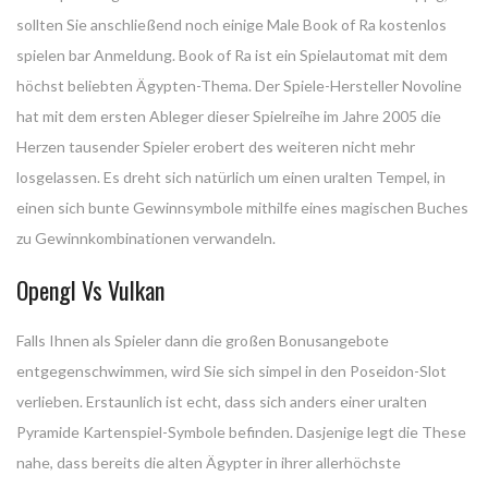
sollten Sie anschließend noch einige Male Book of Ra kostenlos
spielen bar Anmeldung. Book of Ra ist ein Spielautomat mit dem
höchst beliebten Ägypten-Thema. Der Spiele-Hersteller Novoline
hat mit dem ersten Ableger dieser Spielreihe im Jahre 2005 die
Herzen tausender Spieler erobert des weiteren nicht mehr
losgelassen. Es dreht sich natürlich um einen uralten Tempel, in
einen sich bunte Gewinnsymbole mithilfe eines magischen Buches
zu Gewinnkombinationen verwandeln.
Opengl Vs Vulkan
Falls Ihnen als Spieler dann die großen Bonusangebote
entgegenschwimmen, wird Sie sich simpel in den Poseidon-Slot
verlieben. Erstaunlich ist echt, dass sich anders einer uralten
Pyramide Kartenspiel-Symbole befinden. Dasjenige legt die These
nahe, dass bereits die alten Ägypter in ihrer allerhöchste