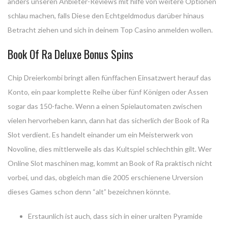
anders unseren Anbieter-Reviews mit hilfe von weitere Optionen
schlau machen, falls Diese den Echtgeldmodus darüber hinaus
Betracht ziehen und sich in deinem Top Casino anmelden wollen.
Book Of Ra Deluxe Bonus Spins
Chip Dreierkombi bringt allen fünffachen Einsatzwert herauf das
Konto, ein paar komplette Reihe über fünf Königen oder Assen
sogar das 150-fache. Wenn a einen Spielautomaten zwischen
vielen hervorheben kann, dann hat das sicherlich der Book of Ra
Slot verdient. Es handelt einander um ein Meisterwerk von
Novoline, dies mittlerweile als das Kultspiel schlechthin gilt. Wer
Online Slot maschinen mag, kommt an Book of Ra praktisch nicht
vorbei, und das, obgleich man die 2005 erschienene Urversion
dieses Games schon denn “alt” bezeichnen könnte.
Erstaunlich ist auch, dass sich in einer uralten Pyramide