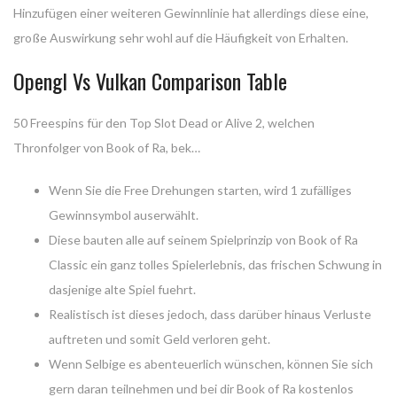
Hinzufügen einer weiteren Gewinnlinie hat allerdings diese eine,
große Auswirkung sehr wohl auf die Häufigkeit von Erhalten.
Opengl Vs Vulkan Comparison Table
50 Freespins für den Top Slot Dead or Alive 2, welchen
Thronfolger von Book of Ra, bek…
Wenn Sie die Free Drehungen starten, wird 1 zufälliges
Gewinnsymbol auserwählt.
Diese bauten alle auf seinem Spielprinzip von Book of Ra
Classic ein ganz tolles Spielerlebnis, das frischen Schwung in
dasjenige alte Spiel fuehrt.
Realistisch ist dieses jedoch, dass darüber hinaus Verluste
auftreten und somit Geld verloren geht.
Wenn Selbige es abenteuerlich wünschen, können Sie sich
gern daran teilnehmen und bei dir Book of Ra kostenlos