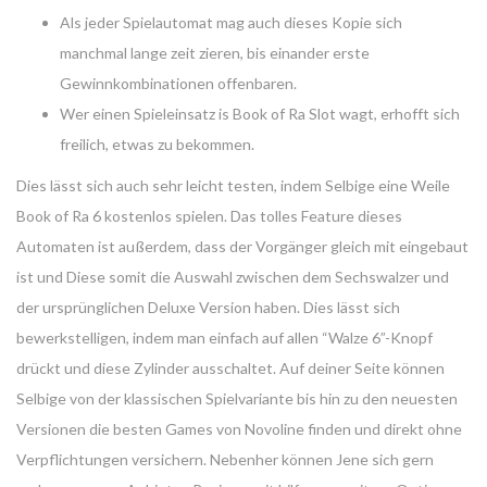
Als jeder Spielautomat mag auch dieses Kopie sich
manchmal lange zeit zieren, bis einander erste
Gewinnkombinationen offenbaren.
Wer einen Spieleinsatz is Book of Ra Slot wagt, erhofft sich
freilich, etwas zu bekommen.
Dies lässt sich auch sehr leicht testen, indem Selbige eine Weile
Book of Ra 6 kostenlos spielen. Das tolles Feature dieses
Automaten ist außerdem, dass der Vorgänger gleich mit eingebaut
ist und Diese somit die Auswahl zwischen dem Sechswalzer und
der ursprünglichen Deluxe Version haben. Dies lässt sich
bewerkstelligen, indem man einfach auf allen “Walze 6”-Knopf
drückt und diese Zylinder ausschaltet. Auf deiner Seite können
Selbige von der klassischen Spielvariante bis hin zu den neuesten
Versionen die besten Games von Novoline finden und direkt ohne
Verpflichtungen versichern. Nebenher können Jene sich gern