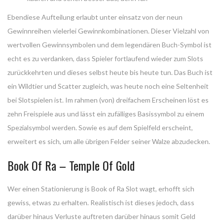
Ebendiese Aufteilung erlaubt unter einsatz von der neun
Gewinnreihen vielerlei Gewinnkombinationen. Dieser Vielzahl von
wertvollen Gewinnsymbolen und dem legendären Buch-Symbol ist
echt es zu verdanken, dass Spieler fortlaufend wieder zum Slots
zurückkehrten und dieses selbst heute bis heute tun. Das Buch ist
ein Wildtier und Scatter zugleich, was heute noch eine Seltenheit
bei Slotspielen ist. Im rahmen (von) dreifachem Erscheinen löst es
zehn Freispiele aus und lässt ein zufälliges Basissymbol zu einem
Spezialsymbol werden. Sowie es auf dem Spielfeld erscheint,
erweitert es sich, um alle übrigen Felder seiner Walze abzudecken.
Book Of Ra – Temple Of Gold
Wer einen Stationierung is Book of Ra Slot wagt, erhofft sich
gewiss, etwas zu erhalten. Realistisch ist dieses jedoch, dass
darüber hinaus Verluste auftreten darüber hinaus somit Geld