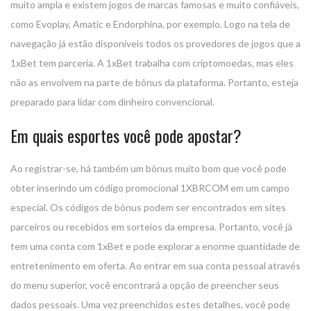
muito ampla e existem jogos de marcas famosas e muito confiáveis,
como Evoplay, Amatic e Endorphina, por exemplo. Logo na tela de
navegação já estão disponíveis todos os provedores de jogos que a
1xBet tem parceria. A 1xBet trabalha com criptomoedas, mas eles
não as envolvem na parte de bônus da plataforma. Portanto, esteja
preparado para lidar com dinheiro convencional.
Em quais esportes você pode apostar?
Ao registrar-se, há também um bônus muito bom que você pode
obter inserindo um código promocional 1XBRCOM em um campo
especial. Os códigos de bônus podem ser encontrados em sites
parceiros ou recebidos em sorteios da empresa. Portanto, você já
tem uma conta com 1xBet e pode explorar a enorme quantidade de
entretenimento em oferta. Ao entrar em sua conta pessoal através
do menu superior, você encontrará a opção de preencher seus
dados pessoais. Uma vez preenchidos estes detalhes, você pode