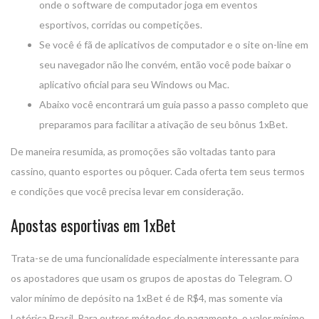
onde o software de computador joga em eventos
esportivos, corridas ou competições.
Se você é fã de aplicativos de computador e o site on-line em
seu navegador não lhe convém, então você pode baixar o
aplicativo oficial para seu Windows ou Mac.
Abaixo você encontrará um guia passo a passo completo que
preparamos para facilitar a ativação de seu bônus 1xBet.
De maneira resumida, as promoções são voltadas tanto para
cassino, quanto esportes ou pôquer. Cada oferta tem seus termos
e condições que você precisa levar em consideração.
Apostas esportivas em 1xBet
Trata-se de uma funcionalidade especialmente interessante para
os apostadores que usam os grupos de apostas do Telegram. O
valor mínimo de depósito na 1xBet é de R$4, mas somente via
Lotérica Brasil. Para outros métodos de pagamento, o valor mínimo