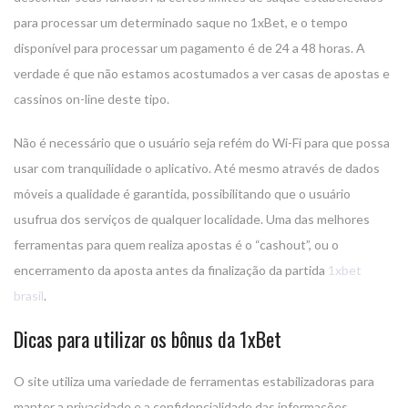
para processar um determinado saque no 1xBet, e o tempo
disponível para processar um pagamento é de 24 a 48 horas. A
verdade é que não estamos acostumados a ver casas de apostas e
cassinos on-line deste tipo.
Não é necessário que o usuário seja refém do Wi-Fi para que possa
usar com tranquilidade o aplicativo. Até mesmo através de dados
móveis a qualidade é garantida, possibilitando que o usuário
usufrua dos serviços de qualquer localidade. Uma das melhores
ferramentas para quem realiza apostas é o “cashout”, ou o
encerramento da aposta antes da finalização da partida
1xbet
brasil
.
Dicas para utilizar os bônus da 1xBet
O site utiliza uma variedade de ferramentas estabilizadoras para
manter a privacidade e a confidencialidade das informações