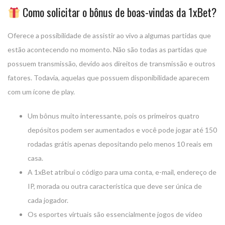
Como solicitar o bônus de boas-vindas da 1xBet?
Oferece a possibilidade de assistir ao vivo a algumas partidas que
estão acontecendo no momento. Não são todas as partidas que
possuem transmissão, devido aos direitos de transmissão e outros
fatores. Todavia, aquelas que possuem disponibilidade aparecem
com um ícone de play.
Um bônus muito interessante, pois os primeiros quatro
depósitos podem ser aumentados e você pode jogar até 150
rodadas grátis apenas depositando pelo menos 10 reais em
casa.
A 1xBet atribui o código para uma conta, e-mail, endereço de
IP, morada ou outra característica que deve ser única de
cada jogador.
Os esportes virtuais são essencialmente jogos de vídeo