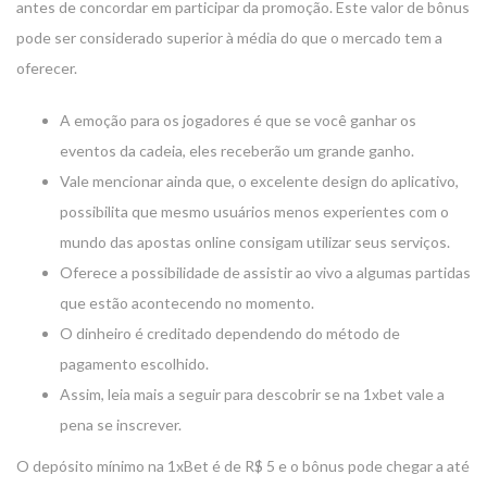
antes de concordar em participar da promoção. Este valor de bônus
pode ser considerado superior à média do que o mercado tem a
oferecer.
A emoção para os jogadores é que se você ganhar os
eventos da cadeia, eles receberão um grande ganho.
Vale mencionar ainda que, o excelente design do aplicativo,
possibilita que mesmo usuários menos experientes com o
mundo das apostas online consigam utilizar seus serviços.
Oferece a possibilidade de assistir ao vivo a algumas partidas
que estão acontecendo no momento.
O dinheiro é creditado dependendo do método de
pagamento escolhido.
Assim, leia mais a seguir para descobrir se na 1xbet vale a
pena se inscrever.
O depósito mínimo na 1xBet é de R$ 5 e o bônus pode chegar a até