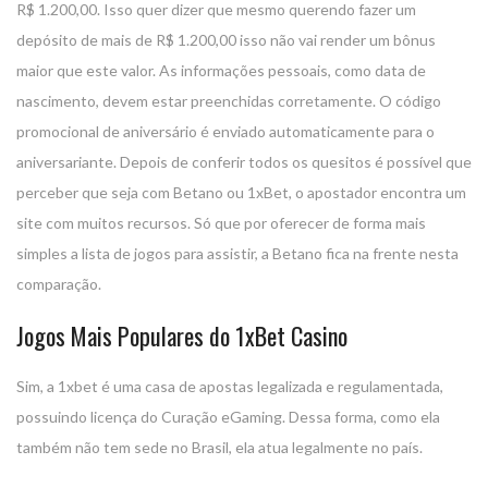
R$ 1.200,00. Isso quer dizer que mesmo querendo fazer um
depósito de mais de R$ 1.200,00 isso não vai render um bônus
maior que este valor. As informações pessoais, como data de
nascimento, devem estar preenchidas corretamente. O código
promocional de aniversário é enviado automaticamente para o
aniversariante. Depois de conferir todos os quesitos é possível que
perceber que seja com Betano ou 1xBet, o apostador encontra um
site com muitos recursos. Só que por oferecer de forma mais
simples a lista de jogos para assistir, a Betano fica na frente nesta
comparação.
Jogos Mais Populares do 1xBet Casino
Sim, a 1xbet é uma casa de apostas legalizada e regulamentada,
possuindo licença do Curação eGaming. Dessa forma, como ela
também não tem sede no Brasil, ela atua legalmente no país.