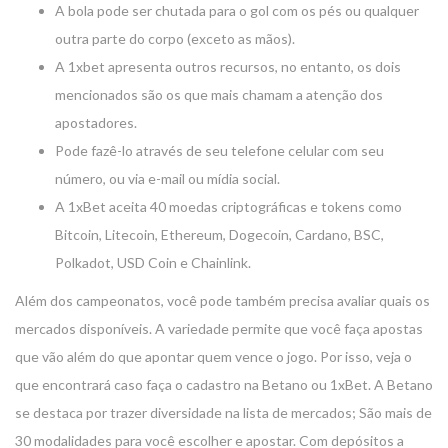
A bola pode ser chutada para o gol com os pés ou qualquer
outra parte do corpo (exceto as mãos).
A 1xbet apresenta outros recursos, no entanto, os dois
mencionados são os que mais chamam a atenção dos
apostadores.
Pode fazê-lo através de seu telefone celular com seu
número, ou via e-mail ou mídia social.
A 1xBet aceita 40 moedas criptográficas e tokens como
Bitcoin, Litecoin, Ethereum, Dogecoin, Cardano, BSC,
Polkadot, USD Coin e Chainlink.
Além dos campeonatos, você pode também precisa avaliar quais os
mercados disponíveis. A variedade permite que você faça apostas
que vão além do que apontar quem vence o jogo. Por isso, veja o
que encontrará caso faça o cadastro na Betano ou 1xBet. A Betano
se destaca por trazer diversidade na lista de mercados; São mais de
30 modalidades para você escolher e apostar. Com depósitos a