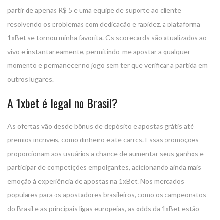
partir de apenas R$ 5 e uma equipe de suporte ao cliente
resolvendo os problemas com dedicação e rapidez, a plataforma
1xBet se tornou minha favorita. Os scorecards são atualizados ao
vivo e instantaneamente, permitindo-me apostar a qualquer
momento e permanecer no jogo sem ter que verificar a partida em
outros lugares.
A 1xbet é legal no Brasil?
As ofertas vão desde bônus de depósito e apostas grátis até
prêmios incríveis, como dinheiro e até carros. Essas promoções
proporcionam aos usuários a chance de aumentar seus ganhos e
participar de competições empolgantes, adicionando ainda mais
emoção à experiência de apostas na 1xBet. Nos mercados
populares para os apostadores brasileiros, como os campeonatos
do Brasil e as principais ligas europeias, as odds da 1xBet estão