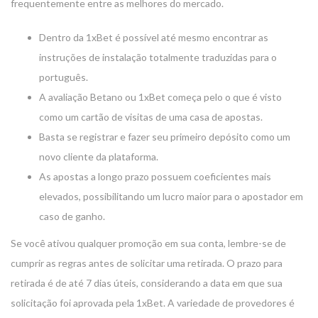
frequentemente entre as melhores do mercado.
Dentro da 1xBet é possível até mesmo encontrar as
instruções de instalação totalmente traduzidas para o
português.
A avaliação Betano ou 1xBet começa pelo o que é visto
como um cartão de visitas de uma casa de apostas.
Basta se registrar e fazer seu primeiro depósito como um
novo cliente da plataforma.
As apostas a longo prazo possuem coeficientes mais
elevados, possibilitando um lucro maior para o apostador em
caso de ganho.
Se você ativou qualquer promoção em sua conta, lembre-se de
cumprir as regras antes de solicitar uma retirada. O prazo para
retirada é de até 7 dias úteis, considerando a data em que sua
solicitação foi aprovada pela 1xBet. A variedade de provedores é