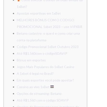
1xBet?
Apostas esportivas em 1xBet
MELHORES BÔNUS COM O CODIGO
PROMOCIONAL 1xbet 2023 – use VIPXBR
Betano cadastro: o que é e como criar uma
conta na plataforma
Código Promocional 1xBet Outubro 2023
Até R$1.560com o códigoSDAVIP
Bônus em esportes
Jogos Mais Populares do 1xBet Casino
A 1xbet é legal no Brasil?
Em quais esportes você pode apostar?
Cassino ao vivo 1xBet
Opções de streaming: Betano
Até R$1.560 com o código SDAVIP
Opções de Pagamento para Jogadores do