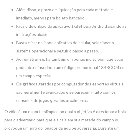
Além disso, o prazo de liquidação para cada método é
imediato, menos para boleto bancário.
Faça o download do aplicativo 1xBet para Android usando as
instruções abaixo.
Basta clicar no ícone aplicativo de celular, selecionar o
sistema operacional e seguir o passo a passo.
Ao registrar-se, há também um bônus muito bom que você
pode obter inserindo um código promocional 1XBRCOM em
um campo especial.
Os gráficos gerados por computador dos esportes virtuais
são geralmente avançados e se parecem muito com os
consoles de jogos gerados atualmente.
O vôlei é um esporte olímpico no qual o objetivo é direcionar a bola
para o adversário para que ela caia em sua metade do campo ou
provoque um erro do jogador da equipe adversária. Durante um