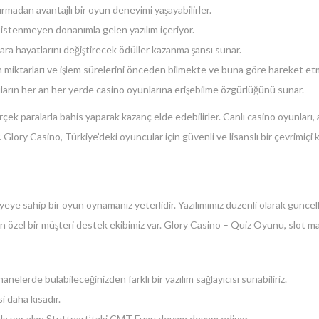
rmadan avantajlı bir oyun deneyimi yaşayabilirler.
 istenmeyen donanımla gelen yazılım içeriyor.
ra hayatlarını değiştirecek ödüller kazanma şansı sunar.
an miktarları ve işlem sürelerini önceden bilmekte ve buna göre hareket et
ların her an her yerde casino oyunlarına erişebilme özgürlüğünü sunar.
erçek paralarla bahis yaparak kazanç elde edebilirler. Canlı casino oyunları
lory Casino, Türkiye’deki oyuncular için güvenli ve lisanslı bir çevrimiçi 
miyeye sahip bir oyun oynamanız yeterlidir. Yazılımımız düzenli olarak günc
 özel bir müşteri destek ekibimiz var. Glory Casino – Quiz Oyunu, slot makin
anelerde bulabileceğinizden farklı bir yazılım sağlayıcısı sunabiliriz.
 daha kısadır.
ında yer alan Stuttgart’taki CMT Fuarı devam devam ediyor.