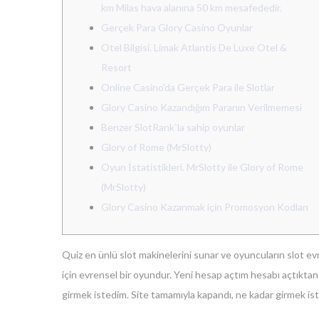
km Milas hava alanına 50 km mesafededir.
Gerçek Para Glory Casino Oyunlar
Otel Bilgisi. Limak Atlantis De Luxe Otel &
Resort
Online Casino’da Gerçek Para ile Slotlar
Glory Casino Kazandığım Paranın Verilmemesi
Benzer SlotRank`la sahip oyunlar
Glory of Rome (MrSlotty)
Oyun İstatistikleri. MrSlotty ile Glory of Rome
(MrSlotty)
Glory Casino Kazanmak için Promosyon Kodları
Quiz en ünlü slot makinelerini sunar ve oyuncuların slot evr
için evrensel bir oyundur. Yeni hesap açtım hesabı açtıkta
girmek istedim. Site tamamıyla kapandı, ne kadar girmek ist