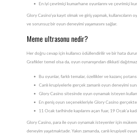
En iyi çevrimiçi kumarhane oyunlarını ve çevrimiçi 
Glory Casino’ya kayıt olmak ve giriş yapmak, kullanıcıların oy
ve sorunsuz bir oyun deneyimi yaşamasını sağlar.
Meme ultrasonu nedir?
Her doğru cevap için kullanıcı ödüllendirilir ve bir hata du
Grafikler temel olsa da, oyun oynanışından dikkati dağıtmaz. 
Bu oyunlar, farklı temalar, özellikler ve kazanç potansiy
Canlı krupiyelerle gerçek zamanlı oyun deneyimi sunan 
Glory Casino sitesinde oyun oynamak isteyen kullanıcı
En geniş oyun seçenekleriyle Glory Casino gerçekten
11 Ocak tarihinde kapılarını açan fuar, 19 Ocak’a k
Glory Casino, para ile oyun oynamak isteyenler için mükemmel
deneyim yaşatmaktadır. Yakın zamanda, canlı krupiyeli oyunla