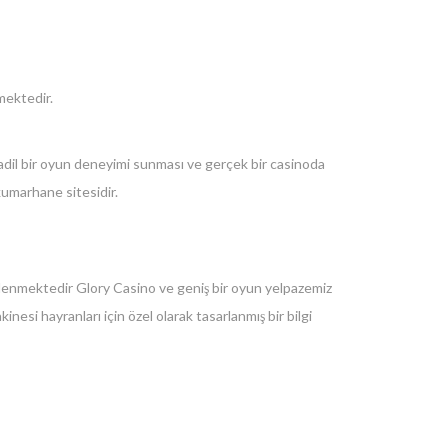
mektedir.
, adil bir oyun deneyimi sunması ve gerçek bir casinoda
kumarhane sitesidir.
ellenmektedir Glory Casino ve geniş bir oyun yelpazemiz
esi hayranları için özel olarak tasarlanmış bir bilgi