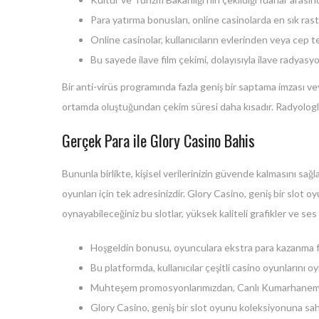
Para yatırma bonusları, online casinolarda en sık ras
Online casinolar, kullanıcıların evlerinden veya cep 
Bu sayede ilave film çekimi, dolayısıyla ilave radyasy
Bir anti-virüs programında fazla geniş bir saptama imzası veya
ortamda oluştuğundan çekim süresi daha kısadır. Radyologla
Gerçek Para ile Glory Casino Bahis
Bununla birlikte, kişisel verilerinizin güvende kalmasını sa
oyunları için tek adresinizdir. Glory Casino, geniş bir slot o
oynayabileceğiniz bu slotlar, yüksek kaliteli grafikler ve ses e
Hoşgeldin bonusu, oyunculara ekstra para kazanma f
Bu platformda, kullanıcılar çeşitli casino oyunlarını oy
Muhteşem promosyonlarımızdan, Canlı Kumarhanemi
Glory Casino, geniş bir slot oyunu koleksiyonuna sahi