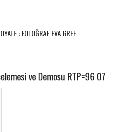
OYALE : FOTOĞRAF EVA GREE
ncelemesi ve Demosu RTP=96 07