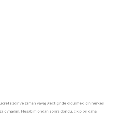
ak ücretsizdir ve zaman yavaş geçtiğinde öldürmek için herkes
anza oynadım. Hesabım ondan sonra dondu, çıkıp bir daha