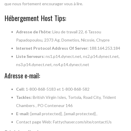
que nous fortement encourager vous à lire.
Hébergement Host Tips:
Adresse de l’hôte:
Lieu de travail 22, 6 Tassou
Papadopoulou, 2373 Ag. Dometios, Nicosie, Chypre
Internet Protocol Address Of Server:
188.164.253.184
Liste Serveurs:
ns1.p14.dynect.net, ns2.p14.dynect.net,
ns3.p14.dynect.net, ns4.p14.dynect.net
Adresse e-mail:
Cell:
1-800-868-5183 et 1-800-868-582
Tackles:
British Virgin Isles, Tortola, Road City, Trident
Chambers , PO Conteneur 146
E-mail:
[email protected]
,
[email protected]
,
Contact page Web: Fattychaser.com/site/contactUs