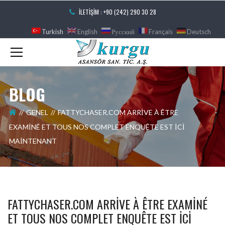
İLETIŞIM : +90 (242) 290 30 28
Turkish
English
Русский
Français
Deutsch
BLOG
GENEL
FATTYCHASER.COM ARRIVE À ÊTRE
EXAMINÉ ET TOUS NOS COMPLET ENQUÊTE EST ICI
MAINTENANT
FATTYCHASER.COM ARRIVE À ÊTRE EXAMINÉ
ET TOUS NOS COMPLET ENQUÊTE EST ICI