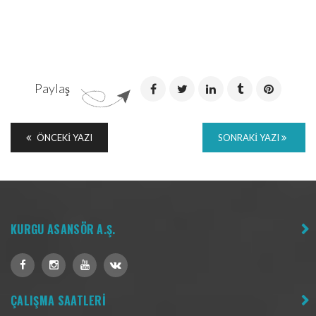
Paylaş
ÖNCEKI YAZI
SONRAKI YAZI
KURGU ASANSÖR A.Ş.
ÇALIŞMA SAATLERİ