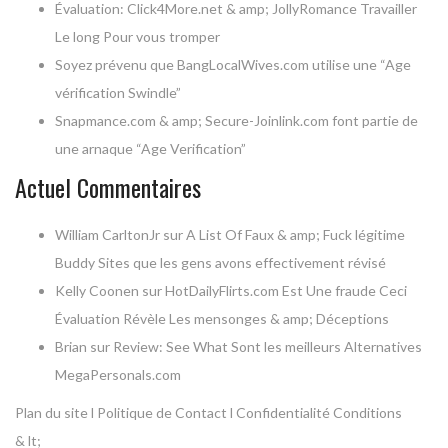
Évaluation: Click4More.net & amp; JollyRomance Travailler
Le long Pour vous tromper
Soyez prévenu que BangLocalWives.com utilise une “Age
vérification Swindle”
Snapmance.com & amp; Secure-Joinlink.com font partie de
une arnaque “Age Verification”
Actuel Commentaires
William CarltonJr
sur A List Of Faux & amp; Fuck légitime
Buddy Sites que les gens avons effectivement révisé
Kelly Coonen
sur HotDailyFlirts.com Est Une fraude Ceci
Évaluation Révèle Les mensonges & amp; Déceptions
Brian
sur Review: See What Sont les meilleurs Alternatives
MegaPersonals.com
Plan du site l Politique de Contact l Confidentialité Conditions
& lt;