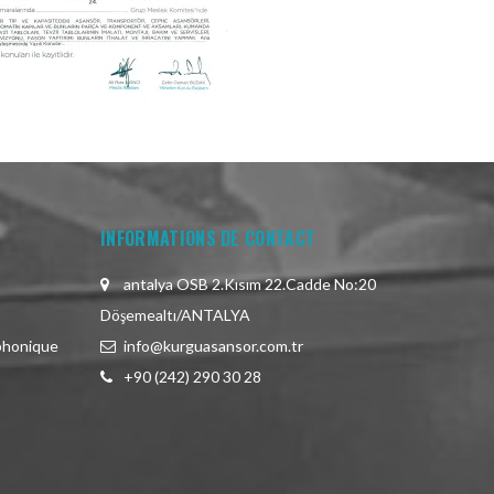
INFORMATIONS DE CONTACT
antalya OSB 2.Kısım 22.Cadde No:20
Döşemealtı/ANTALYA
phonique
info@kurguasansor.com.tr
+90 (242) 290 30 28