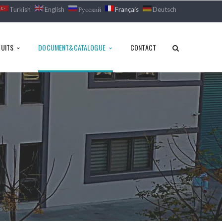
Turkish
English
Русский
Français
Deutsch
UITS
DOCUMENT&CATALOGUE
CONTACT