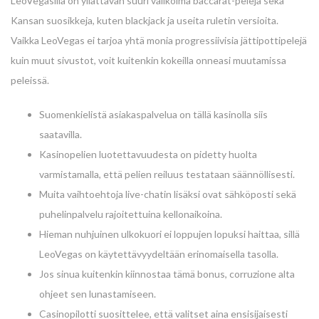
LeoVegasilla on yllättävän suuri valikoima baccarat-pelejä sekä
Kansan suosikkeja, kuten blackjack ja useita ruletin versioita.
Vaikka LeoVegas ei tarjoa yhtä monia progressiivisia jättipottipelejä
kuin muut sivustot, voit kuitenkin kokeilla onneasi muutamissa
peleissä.
Suomenkielistä asiakaspalvelua on tällä kasinolla siis
saatavilla.
Kasinopelien luotettavuudesta on pidetty huolta
varmistamalla, että pelien reiluus testataan säännöllisesti.
Muita vaihtoehtoja live-chatin lisäksi ovat sähköposti sekä
puhelinpalvelu rajoitettuina kellonaikoina.
Hieman nuhjuinen ulkokuori ei loppujen lopuksi haittaa, sillä
LeoVegas on käytettävyydeltään erinomaisella tasolla.
Jos sinua kuitenkin kiinnostaa tämä bonus, corruzione alta
ohjeet sen lunastamiseen.
Casinopilotti suosittelee, että valitset aina ensisijaisesti