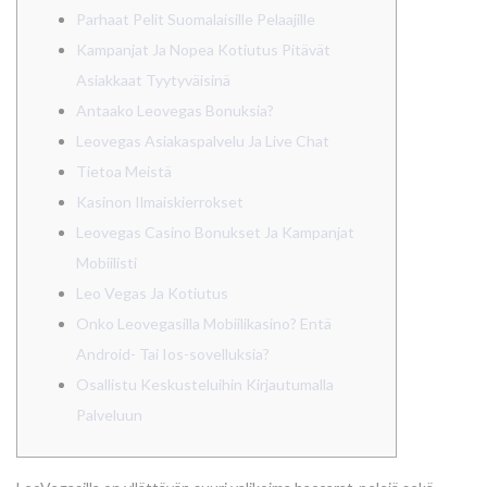
Parhaat Pelit Suomalaisille Pelaajille
Kampanjat Ja Nopea Kotiutus Pitävät
Asiakkaat Tyytyväisinä
Antaako Leovegas Bonuksia?
Leovegas Asiakaspalvelu Ja Live Chat
Tietoa Meistä
Kasinon Ilmaiskierrokset
Leovegas Casino Bonukset Ja Kampanjat
Mobiilisti
Leo Vegas Ja Kotiutus
Onko Leovegasilla Mobiilikasino? Entä
Android- Tai Ios-sovelluksia?
Osallistu Keskusteluihin Kirjautumalla
Palveluun