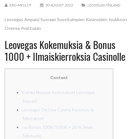
KRG-MEVLUT
30 AUGUST 2022
LEOVEGAS FINLAND
Leovegas Ampaisi Suoraan Suosituimpien Kasinoiden Joukkoon
Ovensa Avattuaan
Leovegas Kokemuksia & Bonus
1000 + Ilmaiskierroksia Casinolle
Content
Kuinka Nopeat Kotiutukset Leovegas
Tarjoaa?
Leovegas On Line Casino Kotiutus Ja
Talletukset
Iso Bonus 100%/1000€ + 20 Ik Ilman
Talletusta