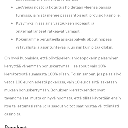
LeoVegas nosto ja kotiutus hoidetaan yleensä parissa
tunnissa, ja niistä menee pääsääntöisesti provisio kasinolle.
Kysymyksiin saa aina vastauksen nopeasti ja
ongelmatilanteet ratkeavat varmasti.
Kokemamme perusteella asiakaspalvelu about nopeaa,
ystävällistä ja asiantuntevaa, juuri niin kuin pitää ollakin.
On hyvä huomioida, että pöytäpelien ja videopokerin pelaaminen
kerryttää vähemmän bonuskertymää – se about vain 10%
kierrätetystä summasta 100% sijaan. Toisin sanoen, jos pelaaja lyö
vetoa 100 euron edestä pokerissa, vain 10 euroa siitä lasketaan
mukaan bonuskertymään. Bonuksen kierrätysehdot ovat
tavanomaiset, mutta on hyvä huomata, että tililtä käytetään ensin
itse tallettamasi raha, jolla saadut voitot saat nostaa välittömästi
casinolta.
Bonukset