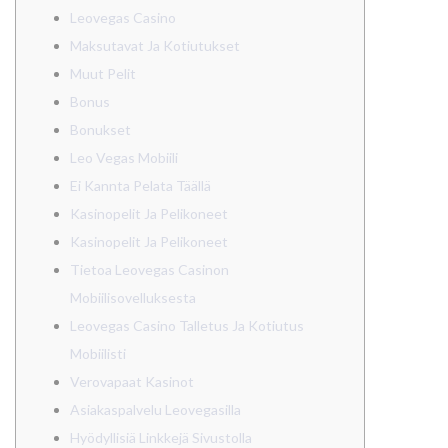
Leovegas Casino
Maksutavat Ja Kotiutukset
Muut Pelit
Bonus
Bonukset
Leo Vegas Mobiili
Ei Kannta Pelata Täällä
Kasinopelit Ja Pelikoneet
Kasinopelit Ja Pelikoneet
Tietoa Leovegas Casinon
Mobiilisovelluksesta
Leovegas Casino Talletus Ja Kotiutus
Mobiilisti
Verovapaat Kasinot
Asiakaspalvelu Leovegasilla
Hyödyllisiä Linkkejä Sivustolla