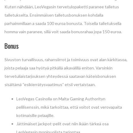
Kuten nähdään, LeoVegasin tervetulopaketti paranee talletus
talletukselta. Ensimmäisen talletusbonuksen kohdalla
parhaimmillaan a saada 100 euroa bonusta. Toisella talletuksella
homma vain paranee, sillä voit saada bonusrahaa jopa 150 euroa.
Bonus
Sivuston turvallisuus, rahansiirrot ja toimivuus ovat alan kärkitasoa,
joista pelaaja saa hyötyä pitkällä aikavälillä eniten. Varsinkin
tervetuliaistarjouksen yhteydessä saatavan käteisbonuksen
sisältämä “esikierrätysvaatimus” etsii vertaistaan.
LeoVegas Casinolla on Malta Gaming Authorityn
pelilisenssin, mikä tarkoittaa, että voitot ovat verovapaita
kotimaisille pelaajille.
Jättimäiset jackpot-pelit ovat niin ikään tärkeä osa
LeoVegasin monipuolista tarjontaa.