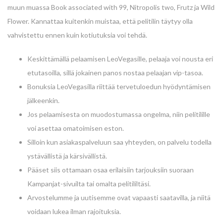
muun muassa Book associated with 99, Nitropolis two, Frutz ja Wild
Flower. Kannattaa kuitenkin muistaa, että pelitilin täytyy olla
vahvistettu ennen kuin kotiutuksia voi tehdä.
Keskittämällä pelaamisen LeoVegasille, pelaaja voi nousta eri
etutasoilla, sillä jokainen panos nostaa pelaajan vip-tasoa.
Bonuksia LeoVegasilla riittää tervetuloedun hyödyntämisen
jälkeenkin.
Jos pelaamisesta on muodostumassa ongelma, niin pelitilille
voi asettaa omatoimisen eston.
Silloin kun asiakaspalveluun saa yhteyden, on palvelu todella
ystävällistä ja kärsivällistä.
Pääset siis ottamaan osaa erilaisiin tarjouksiin suoraan
Kampanjat-sivuilta tai omalta pelitililtäsi.
Arvostelumme ja uutisemme ovat vapaasti saatavilla, ja niitä
voidaan lukea ilman rajoituksia.