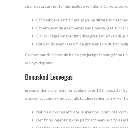
så är detta casinot för dig, males även den erfarne spela
Ett snabbare sätt f?r att spela på different matche
Ett erbjudande exempelvis både passar get som är på 
Gör du några vinster från dina gratissnurr kan du 
Här kan du även läsa om de gränser som du har mulig
Casinot har till o med sin helt egen jackpott som går på ti
alla nya depilare.
Bonuskod Leovegas
Erbjudanden gäller bara för spelare över 18 år, bosatta i Sver
utan omsättningskrav. Läs fullständiga regler och villkor här
När du klickar på affiliate-länkar hos JohnSlots. com k
Det finns ingenting krav på f?r att manuellt fylla i
Det här kostnaden röstas fram utav besökarna på Fr