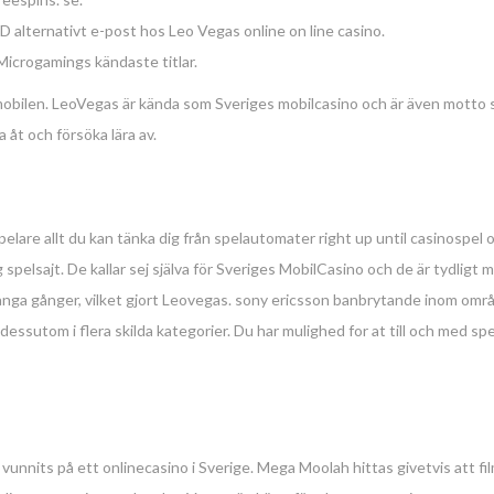
ID alternativt e-post hos Leo Vegas online on line casino.
Microgamings kändaste titlar.
 mobilen. LeoVegas är kända som Sveriges mobilcasino och är även motto
åt och försöka lära av.
elare allt du kan tänka dig från spelautomater right up until casinospel
g spelsajt. De kallar sej själva för Sveriges MobilCasino och de är tydligt 
många gånger, vilket gjort Leovegas. sony ericsson banbrytande inom omr
dessutom i flera skilda kategorier. Du har mulighed for at till och med spe
 vunnits på ett onlinecasino i Sverige. Mega Moolah hittas givetvis att f