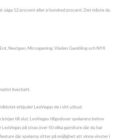
låt säga 12 procent eller a hundred procent. Det måste du
NetEnt, Nextgen, Microgaming, Viaden Gambling och NYX
ativt livechatt.
rdklotet erbjuder LeoVegas de i sitt utbud.
ån början till slut. LeoVegas tillgodoser spelarens behov
r LeoVegas på strax över 50 olika garniture där du har
ature där spelarna sitter på möjlighet att vinna vinster i