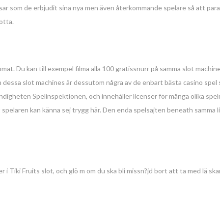
r som de erbjudit sina nya men även återkommande spelare så att para ska
otta.
tomat. Du kan till exempel filma alla 100 gratissnurr på samma slot machin
h dessa slot machines är dessutom några av de enbart bästa casino spel 
igheten Spelinspektionen, och innehåller licenser för många olika spel
att spelaren kan känna sej trygg här. Den enda spelsajten beneath samma
der i Tiki Fruits slot, och glö m om du ska bli missn?jd bort att ta med lä s