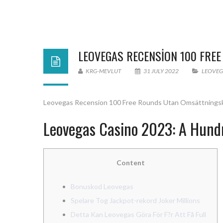
LEOVEGAS RECENSION 100 FRE
KRG-MEVLUT
31 JULY 2022
LEOVEG
Leovegas Recension 100 Free Rounds Utan Omsättnings
Leovegas Casino 2023: A Hund
Content
Bonuskod Leovegas
Spelare Tog Jackpot-rekord Joker Millions
Detta Kan Leovegas Göra För F?r Att Få Full