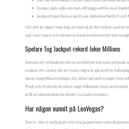
Du kan själv välja om man vill logga within med Bank
Jackpottspel finns e gott om, inklusive NetEnt och 
Om det är något man tag ut med så är det online casino i
sajt som nyare och mindre lyckade konkurrenter kan snegla 
Spelare Tog Jackpot-rekord Joker Millions
Genom att erbjuda en mix av produkter kan para erbjuda sp
endast ett casino för att inom några år gå until en fullskali
deras magnifika mobilapp. De sitter på varit steget före 
iPad) och Android, är minst sagt fullmatat med casinospel, 
& få en äkta livekänsla direkt i actually mobilen.
Har någon vunnit på LeoVegas?
Det ä r den ö verlä gset stö rsta jackpotten som nå gonsin