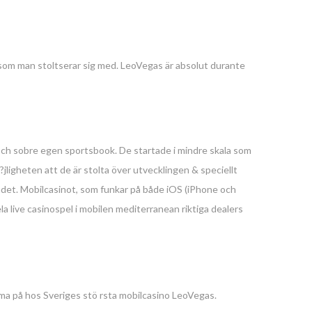
 som man stoltserar sig med. LeoVegas är absolut durante
 och sobre egen sportsbook. De startade i mindre skala som
m?jligheten att de är stolta över utvecklingen & speciellt
ådet. Mobilcasinot, som funkar på både iOS (iPhone och
la live casinospel i mobilen mediterranean riktiga dealers
ilma på hos Sveriges stö rsta mobilcasino LeoVegas.