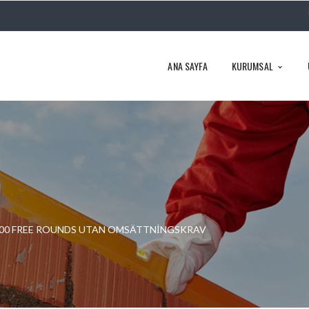
ANA SAYFA
KURUMSAL
100 FREE ROUNDS UTAN OMSÄTTNINGSKRAV