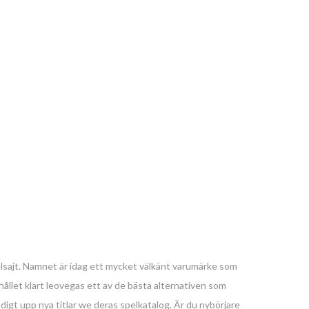
pelsajt. Namnet är idag ett mycket välkänt varumärke som
h hållet klart leovegas ett av de bästa alternativen som
digt upp nya titlar we deras spelkatalog. Är du nybörjare