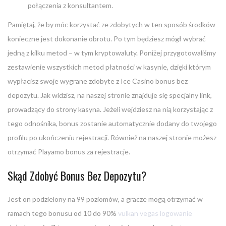
połączenia z konsultantem.
Pamiętaj, że by móc korzystać ze zdobytych w ten sposób środków
konieczne jest dokonanie obrotu. Po tym będziesz mógł wybrać
jedną z kilku metod – w tym kryptowaluty. Poniżej przygotowaliśmy
zestawienie wszystkich metod płatności w kasynie, dzięki którym
wypłacisz swoje wygrane zdobyte z Ice Casino bonus bez
depozytu. Jak widzisz, na naszej stronie znajduje się specjalny link,
prowadzący do strony kasyna. Jeżeli wejdziesz na nią korzystając z
tego odnośnika, bonus zostanie automatycznie dodany do twojego
profilu po ukończeniu rejestracji. Również na naszej stronie możesz
otrzymać Playamo bonus za rejestracje.
Skąd Zdobyć Bonus Bez Depozytu?
Jest on podzielony na 99 poziomów, a gracze mogą otrzymać w
ramach tego bonusu od 10 do 90%
vulkan vegas logowanie