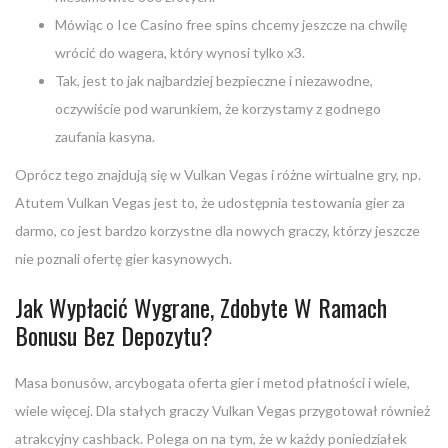
Mówiąc o Ice Casino free spins chcemy jeszcze na chwilę
wrócić do wagera, który wynosi tylko x3.
Tak, jest to jak najbardziej bezpieczne i niezawodne,
oczywiście pod warunkiem, że korzystamy z godnego
zaufania kasyna.
Oprócz tego znajdują się w Vulkan Vegas i różne wirtualne gry, np.
Atutem Vulkan Vegas jest to, że udostępnia testowania gier za
darmo, co jest bardzo korzystne dla nowych graczy, którzy jeszcze
nie poznali ofertę gier kasynowych.
Jak Wypłacić Wygrane, Zdobyte W Ramach
Bonusu Bez Depozytu?
Masa bonusów, arcybogata oferta gier i metod płatności i wiele,
wiele więcej. Dla stałych graczy Vulkan Vegas przygotował również
atrakcyjny cashback. Polega on na tym, że w każdy poniedziałek