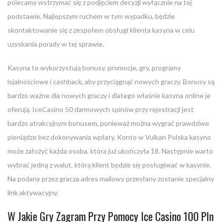
polecamy wstrzymać się z podjęciem decyzji wyłącznie na tej
podstawie. Najlepszym ruchem w tym wypadku, będzie
skontaktowanie się z zespołem obsługi klienta kasyna w celu
uzyskania porady w tej sprawie.
Kasyna te wykorzystują bonusy, promocje, gry, programy
lojalnościowe i cashback, aby przyciągnąć nowych graczy. Bonusy są
bardzo ważne dla nowych graczy i dlatego właśnie kasyna online je
oferują. IceCasino 50 darmowych spinów przy rejestracji jest
bardzo atrakcyjnym bonusem, ponieważ można wygrać prawdziwe
pieniądze bez dokonywania wpłaty. Konto w Vulkan Polska kasyno
może założyć każda osoba, która już ukończyła 18. Następnie warto
wybrać jedną z walut, którą klient będzie się posługiwać w kasynie.
Na podany przez gracza adres mailowy przesłany zostanie specjalny
link aktywacyjny.
W Jakie Gry Zagram Przy Pomocy Ice Casino 100 Pln