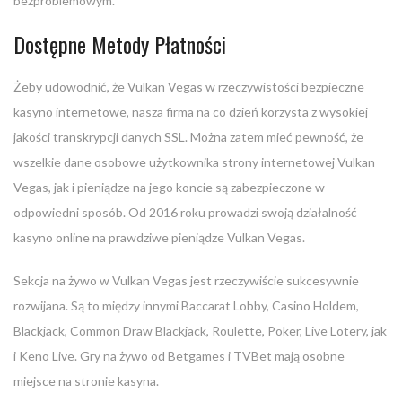
bezproblemowym.
Dostępne Metody Płatności
Żeby udowodnić, że Vulkan Vegas w rzeczywistości bezpieczne
kasyno internetowe, nasza firma na co dzień korzysta z wysokiej
jakości transkrypcji danych SSL. Można zatem mieć pewność, że
wszelkie dane osobowe użytkownika strony internetowej Vulkan
Vegas, jak i pieniądze na jego koncie są zabezpieczone w
odpowiedni sposób. Od 2016 roku prowadzi swoją działalność
kasyno online na prawdziwe pieniądze Vulkan Vegas.
Sekcja na żywo w Vulkan Vegas jest rzeczywiście sukcesywnie
rozwijana. Są to między innymi Baccarat Lobby, Casino Holdem,
Blackjack, Common Draw Blackjack, Roulette, Poker, Live Lotery, jak
i Keno Live. Gry na żywo od Betgames i TVBet mają osobne
miejsce na stronie kasyna.