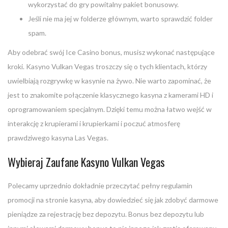
wykorzystać do gry powitalny pakiet bonusowy.
Jeśli nie ma jej w folderze głównym, warto sprawdzić folder
spam.
Aby odebrać swój Ice Casino bonus, musisz wykonać następujące
kroki. Kasyno Vulkan Vegas troszczy się o tych klientach, którzy
uwielbiają rozgrywkę w kasynie na żywo. Nie warto zapominać, że
jest to znakomite połączenie klasycznego kasyna z kamerami HD i
oprogramowaniem specjalnym. Dzięki temu można łatwo wejść w
interakcję z krupierami i krupierkami i poczuć atmosferę
prawdziwego kasyna Las Vegas.
Wybieraj Zaufane Kasyno Vulkan Vegas
Polecamy uprzednio dokładnie przeczytać pełny regulamin
promocji na stronie kasyna, aby dowiedzieć się jak zdobyć darmowe
pieniądze za rejestrację bez depozytu. Bonus bez depozytu lub