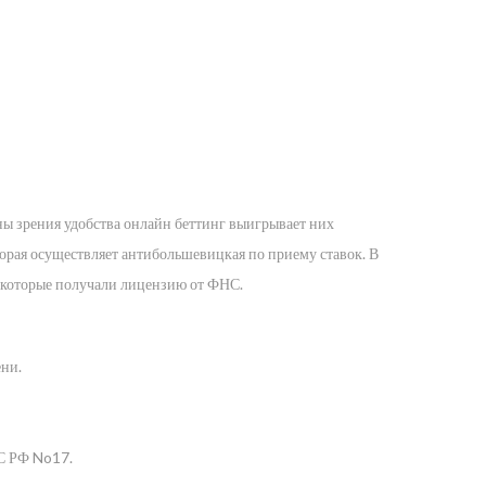
оны зрения удобства онлайн беттинг выигрывает них
торая осуществляет антибольшевицкая по приему ставок. В
, которые получали лицензию от ФНС.
ени.
НС РФ No17.