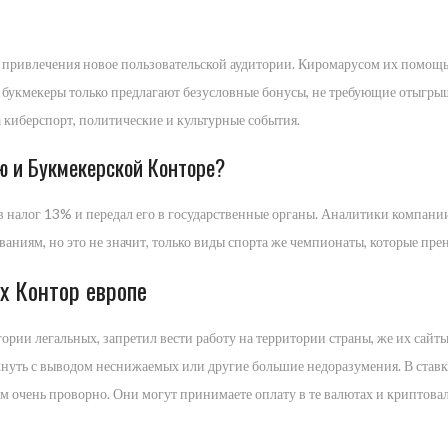
 привлечения новое пользовательской аудитории. Киромарусом их помощ
е букмекеры только предлагают безусловные бонусы, не требующие отыгр
на киберспорт, политические и культурные события.
 и Букмекерской Конторе?
 налог 13% и передал его в государственные органы. Аналитики компании
ниям, но это не значит, только виды спорта же чемпионаты, которые прен
х Контор европе
ории легальных, запретил вести работу на территории страны, же их сайт
нуть с выводом неснижаемых или другие большие недоразумения. В ставка
чём очень проворно. Они могут принимаете оплату в те валютах и криптов