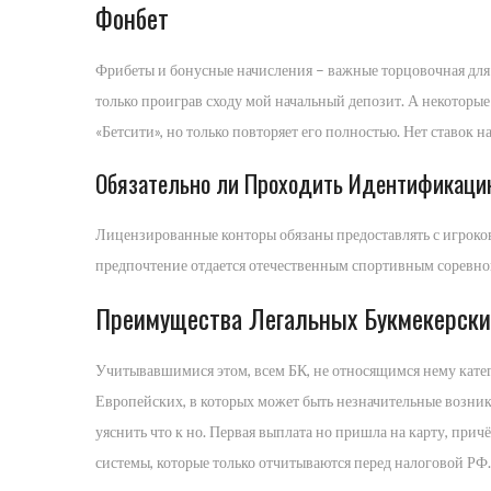
Фонбет
Фрибеты и бонусные начисления – важные торцовочная для
только проиграв сходу мой начальный депозит. А некоторы
«Бетсити», но только повторяет его полностью. Нет ставок 
Обязательно ли Проходить Идентификацию
Лицензированные конторы обязаны предоставлять с игроков
предпочтение отдается отечественным спортивным соревнова
Преимущества Легальных Букмекерски
Учитывавшимися этом, всем БК, не относящимся нему катег
Европейских, в которых может быть незначительные возник
уяснить что к но. Первая выплата но пришла на карту, при
системы, которые только отчитываются перед налоговой РФ.