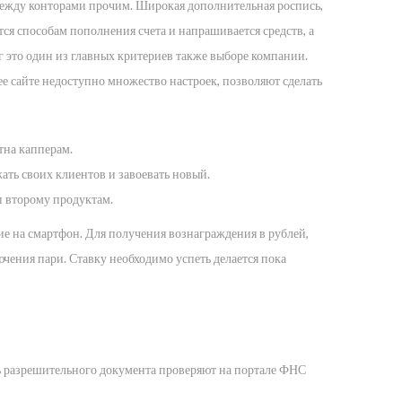
 между конторами прочим. Широкая дополнительная роспись,
тся способам пополнения счета и напрашивается средств, а
 это один из главных критериев также выборе компании.
ее сайте недоступно множество настроек, позволяют сделать
тна капперам.
жать своих клиентов и завоевать новый.
п второму продуктам.
е на смартфон. Для получения вознаграждения в рублей,
ючения пари. Ставку необходимо успеть делается пока
ть разрешительного документа проверяют на портале ФНС