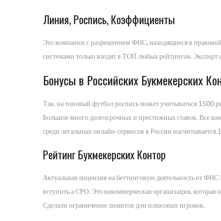
Линия, Роспись, Коэффициенты
Это компании с разрешением ФНС, находящиеся в правово
системами только входят в ТОП любых рейтингов. Эксперт с
Бонусы в Российских Букмекерских Ко
Так, на топовый футбол роспись может учитываться 1500 ры
Большое много долгосрочных и престижных ставок. Все к
среди легальных онлайн-сервисов в России насчитывается 
Рейтинг Букмекерских Контор
Актуальная лицензия на беттинговую деятельность от ФНС 
вступить а СРО. Это некоммерческая организация, которая
Сделали ограничение лимитов дли плюсовых игроков.