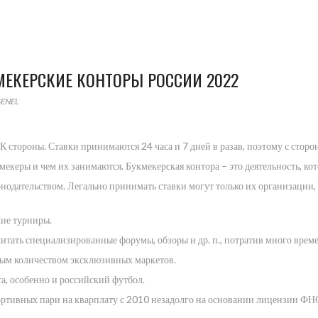
ЕКЕРСКИЕ КОНТОРЫ РОССИИ 2022
ENEL
БК стороны. Ставки принимаются 24 часа и 7 дней в разав, поэтому с стор
мекеры и чем их занимаются. Букмекерская контора – это деятельность, ко
конодательством. Легально принимать ставки могут только их организации
ие турниры.
тать специализированные форумы, обзоры и др. п., потратив много врем
ным количеством эксклюзивных маркетов.
а, особенно и российский футбол.
ортивных пари на кварплату с 2010 незадолго на основании лицензии Ф