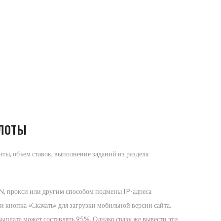
лоты
иты, объем ставок, выполнение заданий из раздела
PN, прокси или другим способом подмены IP-адреса
 кнопка «Скачать» для загрузки мобильной версии сайта.
 выплата может составлять 95%. Однако сразу же вывести эти