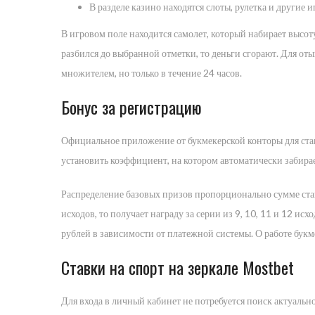
В разделе казино находятся слоты, рулетка и другие и
В игровом поле находится самолет, который набирает высот
разбился до выбранной отметки, то деньги сгорают. Для от
множителем, но только в течение 24 часов.
Бонус за регистрацию
Официальное приложение от букмекерской конторы для став
установить коэффициент, на котором автоматически забирае
Распределение базовых призов пропорционально сумме ставк
исходов, то получает награду за серии из 9, 10, 11 и 12 и
рублей в зависимости от платежной системы. О работе букм
Ставки на спорт на зеркале Mostbet
Для входа в личный кабинет не потребуется поиск актуально