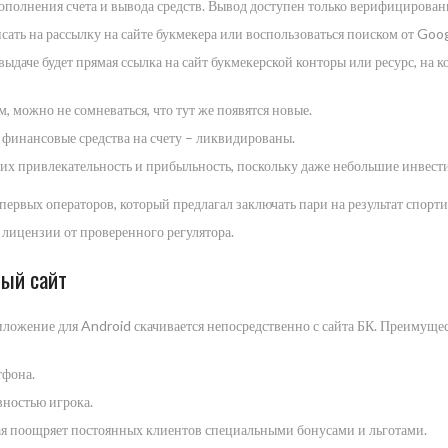
ополнения счета и вывода средств. Вывод доступен только верифицирован
ать на рассылку на сайте букмекера или воспользоваться поиском от Goo
ыдаче будет прямая ссылка на сайт букмекерской конторы или ресурс, на к
, можно не сомневаться, что тут же появятся новые.
а финансовые средства на счету – ликвидированы.
 их привлекательность и прибыльность, поскольку даже небольшие инвес
 первых операторов, который предлагал заключать пари на результат спо
лицензии от проверенного регулятора.
ный сайт
иложение для Android скачивается непосредственно с сайта БК. Преимуще
тфона.
вностью игрока.
рая поощряет постоянных клиентов специальными бонусами и льготами.