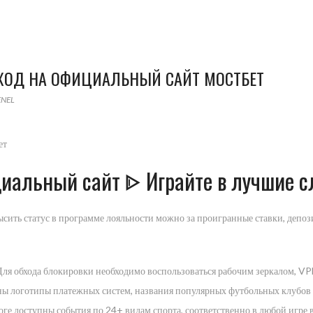
ВХОД НА ОФИЦИАЛЬНЫЙ САЙТ МОСТБЕТ
ENEL
ет
иальный сайт ᐈ Играйте в лучшие с
ысить статус в программе лояльности можно за проигранные ставки, депоз
 Для обхода блокировки необходимо воспользоваться рабочим зеркалом, V
ны логотипы платежных систем, названия популярных футбольных клубов и
алоге доступны события по 24+ видам спорта, соответственно в любой игре