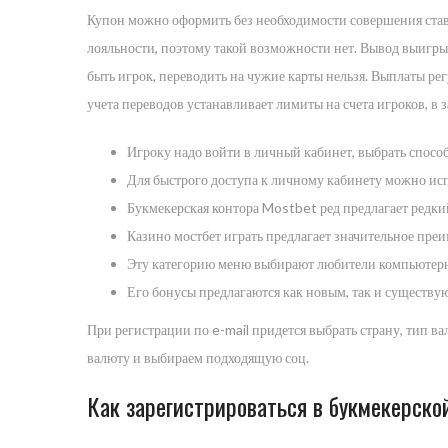
Купон можно оформить без необходимости совершения ставк
лояльности, поэтому такой возможности нет. Вывод выигр
быть игрок, переводить на чужие карты нельзя. Выплаты 
учета переводов устанавливает лимиты на счета игроков, 
Игроку надо войти в личный кабинет, выбрать способ
Для быстрого доступа к личному кабинету можно исп
Букмекерская контора Mostbet ред предлагает редкий
Казино мостбет играть предлагает значительное пр
Эту категорию меню выбирают любители компьютерн
Его бонусы предлагаются как новым, так и существ
При регистрации по e-mail придется выбрать страну, тип ва
валюту и выбираем подходящую соц.
Как зарегистрироваться в букмекерско