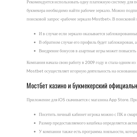
Рекомендуется использовать одну платежную систему для п
букмекера необходимо найти рабочее зеркало. Можно подпис
поисковой запрос «рабочее зеркало Mostbet». В поисковой в
И в случае если зеркало оказывается заблокированным
В обратном случае его профиль будет заблокирован, 
Внедрение бонусов в азартные игры может повысить
Компания начала свою работу в 2009 году и стала одним из
Mostbet осуществляет игорную деятельность на основании 
Мостбет казино и букмекерский официаль
Приложение для iOS скачивается с магазина App Store. Пр
Посетить личный кабинет игрока можно с ПК и смар
Размер предоставляемого кешбека определяется акти
У компании также есть программа лояльности, кото