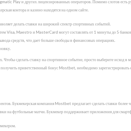
agmatic Play и других лицензированных операторов. Помимо слотов есть ру
рская контора и казино находятся на одном сайте.
зволяет делать ставки на широкий спектр спортивных событий.
тем Visa, Maestro и MasterCard могут составлять от 1 минуты до 5 банко
вода средств, что дает больше свободы в финансовых операциях.
новку.
ах. Чтобы сделать ставку на спортивное событие, просто выберите исход в
ы получить приветственный бонус Mostbet, необходимо зарегистрировать с
нтов. Букмекерская компания Mostbet предлагает сделать ставки более че
вки на футбольные матчи. Букмекер поддерживает приложения для смартф
кмекером.