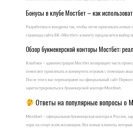
Бонусы в клубе Мостбет – как использоват
Разработана и внедрена так, чтобы легче привлекать новых 
страницы сайта БК «Мостбет» клиенту предлагается выбор м
Обзор букмекерской конторы Мостбет: ре
Кэшбэки – администрация Мостбет возвращает часть проигр
помогают привлекать и конвертить игроков с помощью акци
После этого вас перенаправят на официальный сайт Первог
зарегистрироваться в букмекерской конторе Mostbet.
Ответы на популярные вопросы о М
Mostbet – официальная букмекерская контора в России, за
пари на спорт всем желающим. Все новые клиенты, которые 