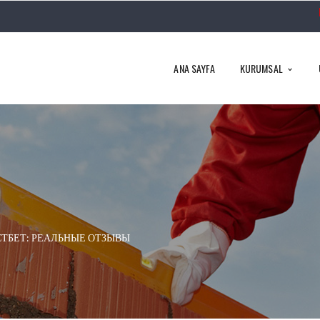
ANA SAYFA
KURUMSAL
ТБЕТ: РЕАЛЬНЫЕ ОТЗЫВЫ