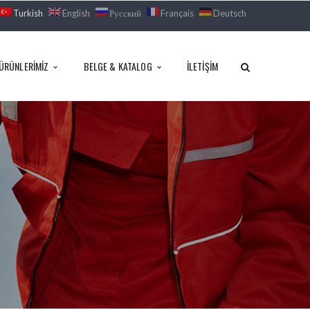
Turkish
English
Русский
Français
Deutsch
ÜRÜNLERIMIZ
BELGE & KATALOG
İLETIŞIM