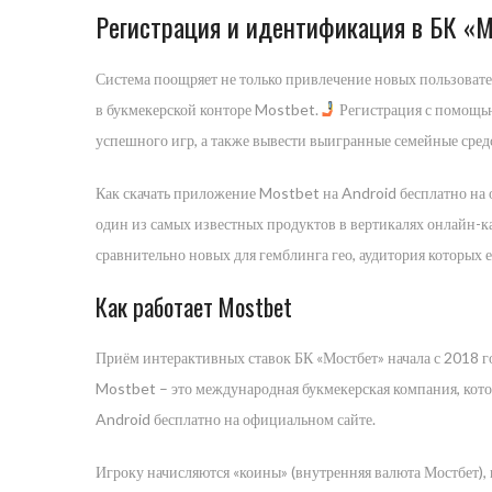
Регистрация и идентификация в БК «
Система поощряет не только привлечение новых пользовате
в букмекерской конторе Mostbet.
Регистрация с помощью
успешного игр, а также вывести выигранные семейные сред
Как скачать приложение Mostbet на Android бесплатно на
один из самых известных продуктов в вертикалях онлайн-к
сравнительно новых для гемблинга гео, аудитория которых ещ
Как работает Mostbet
Приём интерактивных ставок БК «Мостбет» начала с 2018 го
Mostbet – это международная букмекерская компания, котор
Android бесплатно на официальном сайте.
Игроку начисляются «коины» (внутренняя валюта Мостбет), 