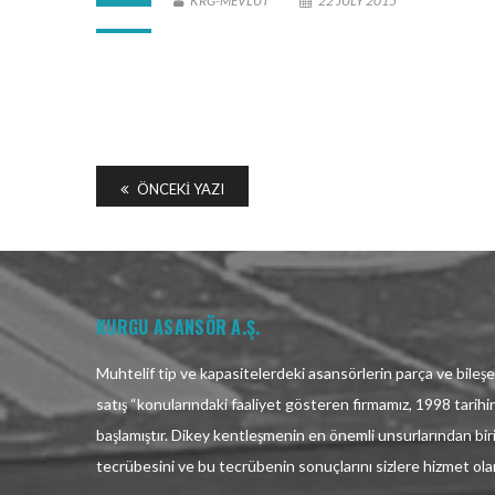
KRG-MEVLUT
22 JULY 2015
ÖNCEKI YAZI
KURGU ASANSÖR A.Ş.
Muhtelif tip ve kapasitelerdeki asansörlerin parça ve bileşen
satış “konularındaki faaliyet gösteren firmamız, 1998 tarih
başlamıştır. Dikey kentleşmenin en önemli unsurlarından bir
tecrübesini ve bu tecrübenin sonuçlarını sizlere hizmet ol