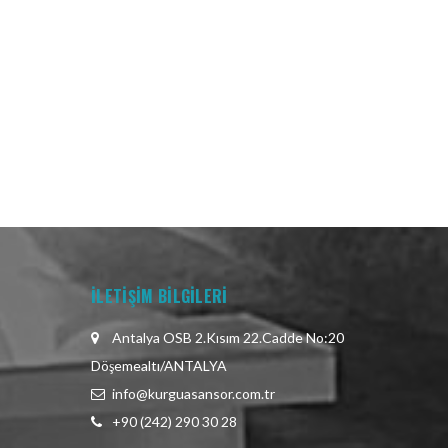
İLETİŞİM BİLGİLERİ
Antalya OSB 2.Kısım 22.Cadde No:20
Döşemealtı/ANTALYA
info@kurguasansor.com.tr
+90 (242) 290 30 28