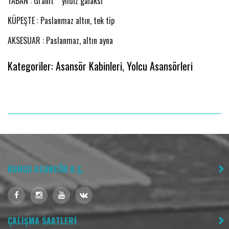
TABAN :
Granit “”yıldız galaksi””
KÜPEŞTE :
Paslanmaz altın, tek tip
AKSESUAR :
Paslanmaz, altın ayna
Kategoriler:
Asansör Kabinleri
,
Yolcu Asansörleri
KURGU ASANSÖR A.Ş.
ÇALIŞMA SAATLERİ