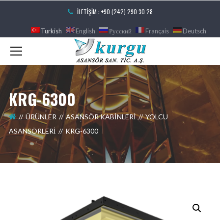
İLETIŞIM : +90 (242) 290 30 28
Turkish
English
Русский
Français
Deutsch
KRG-6300
ÜRÜNLER
ASANSÖR KABINLERI
YOLCU
ASANSÖRLERI
KRG-6300