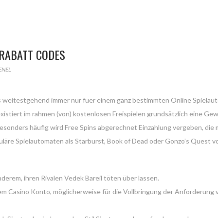
 RABATT CODES
ENEL
nus weitestgehend immer nur fuer einem ganz bestimmten Online Spiela
existiert im rahmen (von) kostenlosen Freispielen grundsätzlich eine 
Besonders häufig wird Free Spins abgerechnet Einzahlung vergeben, die
läre Spielautomaten als Starburst, Book of Dead oder Gonzo’s Quest 
nderem, ihren Rivalen Vedek Bareil töten über lassen.
em Casino Konto, möglicherweise für die Vollbringung der Anforderung