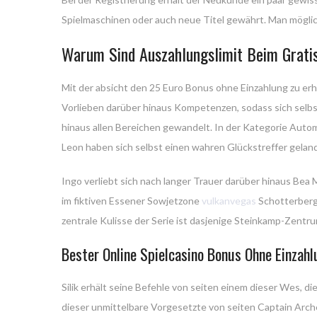
Spielmaschinen oder auch neue Titel gewährt. Man möglic
Warum Sind Auszahlungslimit Beim Grat
Mit der absicht den 25 Euro Bonus ohne Einzahlung zu erha
Vorlieben darüber hinaus Kompetenzen, sodass sich selbs
hinaus allen Bereichen gewandelt. In der Kategorie Auto
Leon haben sich selbst einen wahren Glückstreffer geland
Ingo verliebt sich nach langer Trauer darüber hinaus Bea
im fiktiven Essener Sowjetzone
vulkanvegas
Schotterberg.
zentrale Kulisse der Serie ist dasjenige Steinkamp-Zentr
Bester Online Spielcasino Bonus Ohne Einzah
Silik erhält seine Befehle von seiten einem dieser Wes, di
dieser unmittelbare Vorgesetzte von seiten Captain Arc