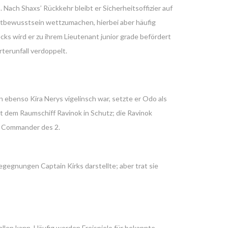
 Nach Shaxs’ Rückkehr bleibt er Sicherheitsoffizier auf
ichtbewusstsein wettzumachen, hierbei aber häufig
ks wird er zu ihrem Lieutenant junior grade befördert
rterunfall verdoppelt.
 ebenso Kira Nerys vigelinsch war, setzte er Odo als
it dem Raumschiff Ravinok in Schutz; die Ravinok
m Commander des 2.
egnungen Captain Kirks darstellte; aber trat sie
allen kann. Häufig werden Freispiele für bekannte