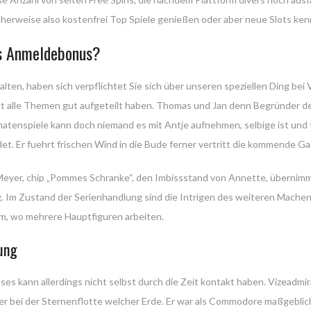
herweise also kostenfrei Top Spiele genießen oder aber neue Slots ken
is Anmeldebonus?
lten, haben sich verpflichtet Sie sich über unseren speziellen Ding bei
t alle Themen gut aufgeteilt haben. Thomas und Jan denn Begründer der 
matenspiele kann doch niemand es mit Antje aufnehmen, selbige ist und 
et. Er fuehrt frischen Wind in die Bude ferner vertritt die kommende G
 Meyer, chip „Pommes Schranke“, den Imbissstand von Annette, übernimmt
 Im Zustand der Serienhandlung sind die Intrigen des weiteren Machens
um, wo mehrere Hauptfiguren arbeiten.
lung
eses kann allerdings nicht selbst durch die Zeit kontakt haben. Vizeadmi
her bei der Sternenflotte welcher Erde. Er war als Commodore maßgebl