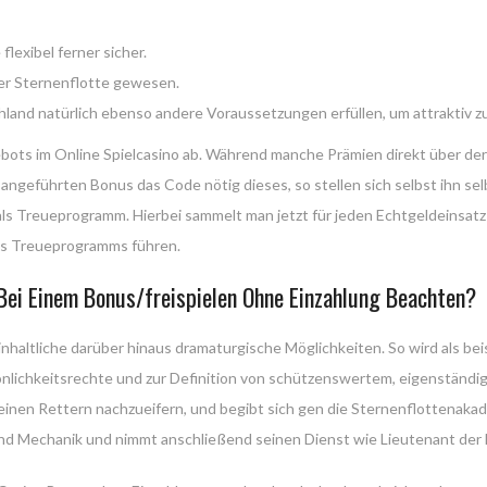
lexibel ferner sicher.
er Sternenflotte gewesen.
chland natürlich ebenso andere Voraussetzungen erfüllen, um attraktiv zu
bots im Online Spielcasino ab. Während manche Prämien direkt über de
r angeführten Bonus das Code nötig dieses, so stellen sich selbst ihn sel
s Treueprogramm. Hierbei sammelt man jetzt für jeden Echtgeldeinsatz
ses Treueprogramms führen.
i Einem Bonus/freispielen Ohne Einzahlung Beachten?
e inhaltliche darüber hinaus dramaturgische Möglichkeiten. So wird als b
önlichkeitsrechte und zur Definition von schützenswertem, eigenständig
 seinen Rettern nachzueifern, und begibt sich gen die Sternenflottenakad
d Mechanik und nimmt anschließend seinen Dienst wie Lieutenant der E