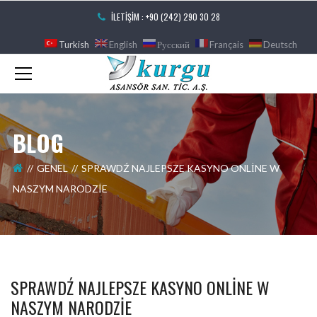
İLETIŞIM : +90 (242) 290 30 28
Turkish
English
Русский
Français
Deutsch
BLOG
GENEL
SPRAWDŹ NAJLEPSZE KASYNO ONLINE W
NASZYM NARODZIE
SPRAWDŹ NAJLEPSZE KASYNO ONLINE W
NASZYM NARODZIE