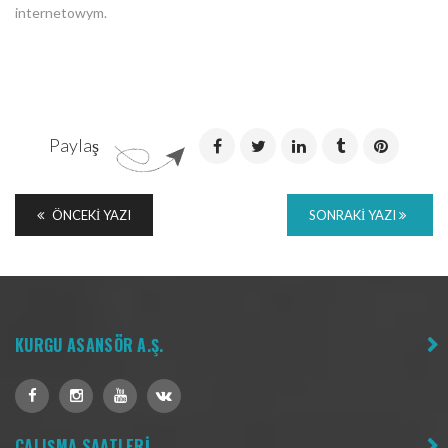
internetowym.
Paylaş
ÖNCEKI YAZI
SONRAKI YAZI
KURGU ASANSÖR A.Ş.
ÇALIŞMA SAATLERİ