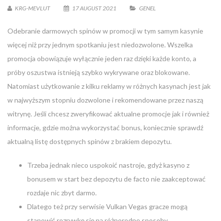
KRG-MEVLUT
17 AUGUST 2021
GENEL
Odebranie darmowych spinów w promocji w tym samym kasynie
więcej niż przy jednym spotkaniu jest niedozwolone. Wszelka
promocja obowiązuje wyłącznie jeden raz dzięki każde konto, a
próby oszustwa istnieją szybko wykrywane oraz blokowane.
Natomiast użytkowanie z kilku reklamy w różnych kasynach jest jak
w najwyższym stopniu dozwolone i rekomendowane przez naszą
witrynę. Jeśli chcesz zweryfikować aktualne promocje jak i również
informacje, gdzie można wykorzystać bonus, koniecznie sprawdź
aktualną listę dostępnych spinów z brakiem depozytu.
Trzeba jednak nieco uspokoić nastroje, gdyż kasyno z
bonusem w start bez depozytu de facto nie zaakceptować
rozdaje nic zbyt darmo.
Dlatego też przy serwisie Vulkan Vegas gracze mogą
stanowić rozrywkę się na różnorodne sposoby.