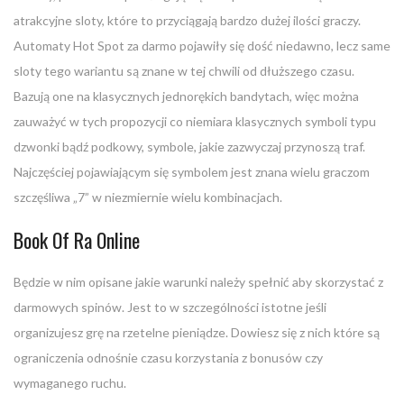
atrakcyjne sloty, które to przyciągają bardzo dużej ilości graczy.
Automaty Hot Spot za darmo pojawiły się dość niedawno, lecz same
sloty tego wariantu są znane w tej chwili od dłuższego czasu.
Bazują one na klasycznych jednorękich bandytach, więc można
zauważyć w tych propozycji co niemiara klasycznych symboli typu
dzwonki bądź podkowy, symbole, jakie zazwyczaj przynoszą traf.
Najczęściej pojawiającym się symbolem jest znana wielu graczom
szczęśliwa „7” w niezmiernie wielu kombinacjach.
Book Of Ra Online
Będzie w nim opisane jakie warunki należy spełnić aby skorzystać z
darmowych spinów. Jest to w szczególności istotne jeśli
organizujesz grę na rzetelne pieniądze. Dowiesz się z nich które są
ograniczenia odnośnie czasu korzystania z bonusów czy
wymaganego ruchu.