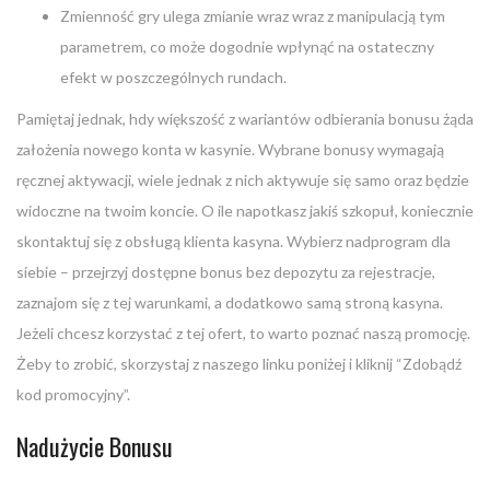
Zmienność gry ulega zmianie wraz wraz z manipulacją tym
parametrem, co może dogodnie wpłynąć na ostateczny
efekt w poszczególnych rundach.
Pamiętaj jednak, hdy większość z wariantów odbierania bonusu żąda
założenia nowego konta w kasynie. Wybrane bonusy wymagają
ręcznej aktywacji, wiele jednak z nich aktywuje się samo oraz będzie
widoczne na twoim koncie. O ile napotkasz jakiś szkopuł, koniecznie
skontaktuj się z obsługą klienta kasyna. Wybierz nadprogram dla
siebie – przejrzyj dostępne bonus bez depozytu za rejestracje,
zaznajom się z tej warunkami, a dodatkowo samą stroną kasyna.
Jeżeli chcesz korzystać z tej ofert, to warto poznać naszą promocję.
Żeby to zrobić, skorzystaj z naszego linku poniżej i kliknij “Zdobądź
kod promocyjny”.
Nadużycie Bonusu