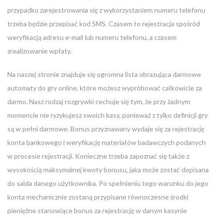
przypadku zarejestrowania się z wykorzystaniem numeru telefonu
trzeba będzie przepisać kod SMS. Czasem to rejestracja spośród
weryfikacją adresu e-mail lub numeru telefonu, a czasem
zrealizowanie wpłaty.
Na naszej stronie znajduje się ogromna lista obrazująca darmowe
automaty do gry online, które możesz wypróbować całkowicie za
darmo. Nasz rodzaj rozgrywki cechuje się tym, że przy żadnym
momencie nie ryzykujesz swoich kasy, ponieważ z tylko definicji gry
są w pełni darmowe. Bonus przyznawany wydaje się za rejestrację
konta bankowego i weryfikację materiałów badawczych podanych
w procesie rejestracji. Konieczne trzeba zapoznać się także z
wysokością maksymalnej kwoty bonusu, jaka może zostać dopisana
do salda danego użytkownika. Po spełnieniu tego warunku do jego
konta mechanicznie zostaną przypisane równoczesne środki
pieniężne stanowiące bonus za rejestrację w danym kasynie