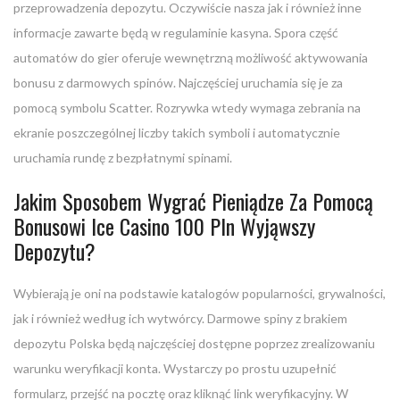
przeprowadzenia depozytu. Oczywiście nasza jak i również inne
informacje zawarte będą w regulaminie kasyna. Spora część
automatów do gier oferuje wewnętrzną możliwość aktywowania
bonusu z darmowych spinów. Najczęściej uruchamia się je za
pomocą symbolu Scatter. Rozrywka wtedy wymaga zebrania na
ekranie poszczególnej liczby takich symboli i automatycznie
uruchamia rundę z bezpłatnymi spinami.
Jakim Sposobem Wygrać Pieniądze Za Pomocą
Bonusowi Ice Casino 100 Pln Wyjąwszy
Depozytu?
Wybierają je oni na podstawie katalogów popularności, grywalności,
jak i również według ich wytwórcy. Darmowe spiny z brakiem
depozytu Polska będą najczęściej dostępne poprzez zrealizowaniu
warunku weryfikacji konta. Wystarczy po prostu uzupełnić
formularz, przejść na pocztę oraz kliknąć link weryfikacyjny. W