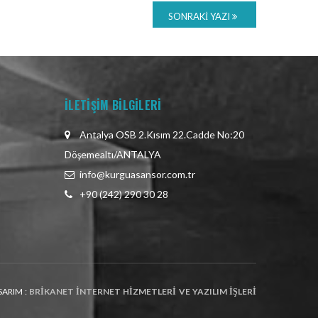
SONRAKI YAZI
İLETİŞİM BİLGİLERİ
Antalya OSB 2.Kısım 22.Cadde No:20
Döşemealtı/ANTALYA
info@kurguasansor.com.tr
+90 (242) 290 30 28
SARIM :
BRIKANET İNTERNET HIZMETLERI VE YAZILIM İŞLERI