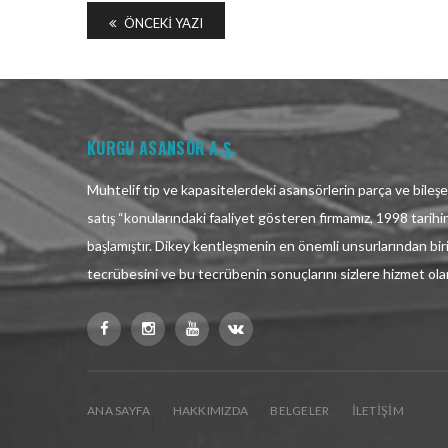
ÖNCEKI YAZI
KURGU ASANSÖR A.Ş.
Muhtelif tip ve kapasitelerdeki asansörlerin parça ve bileşen
satış “konularındaki faaliyet gösteren firmamız, 1998 tarih
başlamıştır. Dikey kentleşmenin en önemli unsurlarından bir
tecrübesini ve bu tecrübenin sonuçlarını sizlere hizmet ol
ANA SAYFA
HAKKIMIZDA
BELGELER
İLETIŞIM