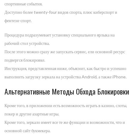
спортивные события.
Доступно более twenty-four видов спорта, плюс киберспорт и
фентези-спорт.
Процедура подразумевает установку специального ярлыка на
рабочий стол устройства.
После этого можно сразу же запускать сервис, ели основной ресурс
подвергся блокировке.
Инструкция, представленная ниже, объяснит, как быстро и успешно
выполнить загрузку зеркала на устройства Android, а также iPhone.
Альтернативные Методы Обхода Блокировки
Кроме того, в приложении есть возможность играть в казино, слоты,
покер и другие азартные игры.
Кроме того, зеркало имеет все те же функции и возможности, что и
основной сайт букмекера.