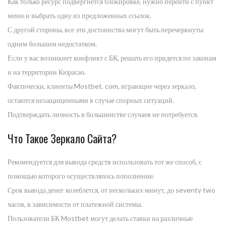
Как только ресурс подвергнется блокировке, нужно перейти с пункт
меню и выбрать одну из предложенных ссылок.
С другой стороны, все эти достоинства могут быть перечеркнуты
одним большим недостатком.
Если у вас возникнет конфликт с БК, решать его придется по законам
и на территории Кюрасао.
Фактически, клиенты Mostbet. com, играющие через зеркало,
остаются незащищенными в случае спорных ситуаций.
Подтверждать личность в большинстве случаев не потребуется.
Что Такое Зеркало Сайта?
Рекомендуется для вывода средств использовать тот же способ, с
помощью которого осуществлялось пополнение.
Срок вывода денег колеблется, от нескольких минут, до seventy two
часов, в зависимости от платежной системы.
Пользователи БК Mostbet могут делать ставки на различные