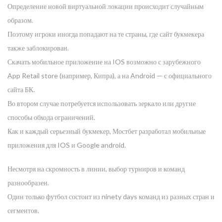
Определение новой виртуальной локации происходит случайным
образом.
Поэтому игроки иногда попадают на те страны, где сайт букмекера
также заблокирован.
Скачать мобильное приложение на IOS возможно с зарубежного
App Retail store (например, Кипра), а на Android — с официального
сайта БК.
Во втором случае потребуется использовать зеркало или другие
способы обхода ограничений.
Как и каждый серьезный букмекер, Мостбет разработал мобильные
приложения для IOS и Google android.
Несмотря на скромность в линии, выбор турниров и команд
разнообразен.
Один только футбол состоит из ninety days команд из разных стран и
сегментов.