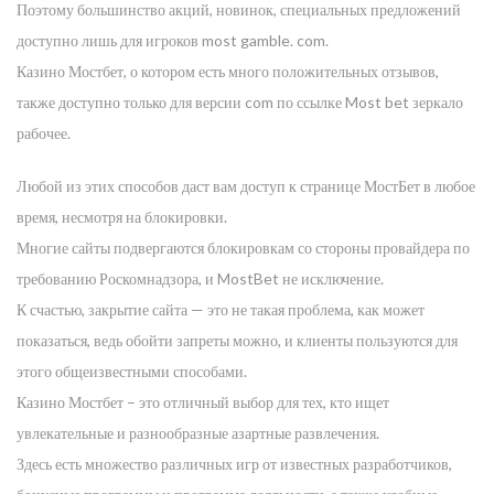
Поэтому большинство акций, новинок, специальных предложений
доступно лишь для игроков most gamble. com.
Казино Мостбет, о котором есть много положительных отзывов,
также доступно только для версии com по ссылке Most bet зеркало
рабочее.
Любой из этих способов даст вам доступ к странице МостБет в любое
время, несмотря на блокировки.
Многие сайты подвергаются блокировкам со стороны провайдера по
требованию Роскомнадзора, и MostBet не исключение.
К счастью, закрытие сайта — это не такая проблема, как может
показаться, ведь обойти запреты можно, и клиенты пользуются для
этого общеизвестными способами.
Казино Мостбет – это отличный выбор для тех, кто ищет
увлекательные и разнообразные азартные развлечения.
Здесь есть множество различных игр от известных разработчиков,