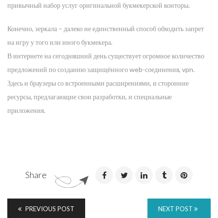
привычный набор услуг оригинальной букмекерской конторы.
Конечно, зеркала – далеко не единственный способ обходить запрет
на игру у того или иного букмекера.
В интернете на сегодняшний день существует огромное количество
предложений по созданию защищённого web-соединения, vpn.
Здесь и браузеры со встроенными расширениями, и сторонние
ресурсы, предлагающие свои разработки, и специальные
приложения.
Share
PREVIOUS POST
NEXT POST