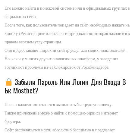
Его можно найти в поисковой системе или в официальных группах в
социальных сетях.
После того, как пользователь попадает на сайт, необходимо нажать на
кнопку «Регистрация» или «Зарегистрироваться», которая находится в
правом верхнем углу страницы.
Оно предоставляет широкий спектр услуг для своих пользователей.
Но, как и у многих других аналогичных платформ, у заведения
возникают проблемы из-за блокировок от Роскомнадзора.
Забыли Пароль Или Логин Для Входа В
Бк Mostbet?
После скачивания останется выполнить быструю установку.
Также приложение можно найти с помощью сервиса интернет-
браузера.
Софт располагается в сети абсолютно бесплатно и предлагает