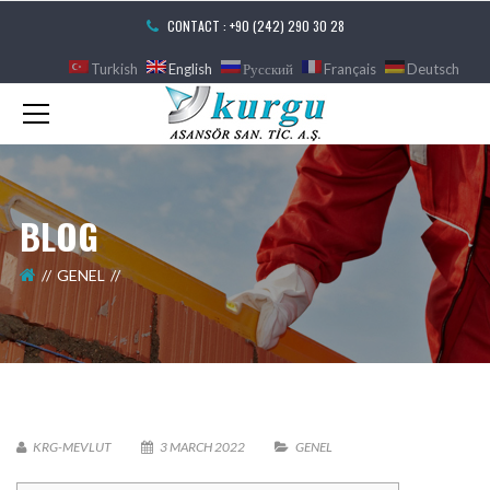
CONTACT : +90 (242) 290 30 28
Turkish
English
Русский
Français
Deutsch
BLOG
GENEL
KRG-MEVLUT
3 MARCH 2022
GENEL