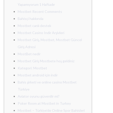
Yapamıyorum 1 Haftadır
Mostbet Recent Comments
Bahisçi hakkında
Mostbet canlı destek
Mostbet Casino Indir Arşivleri
Mostbet Giriş, Mostbet, Mostbet Güncel
Giriş Adresi
MostBet nedir
Mostbet Giriş Mostbete hoş geldiniz
Kategori: Mostbet
Mostbet android için indir
Bahis şirketi ve online casino Mostbet
Türkiye
Aviator oyunu güvenilir mi?
Poker Room at Mostbet in Turkey
Mostbet – Türkiye’de Online Spor Bahisleri