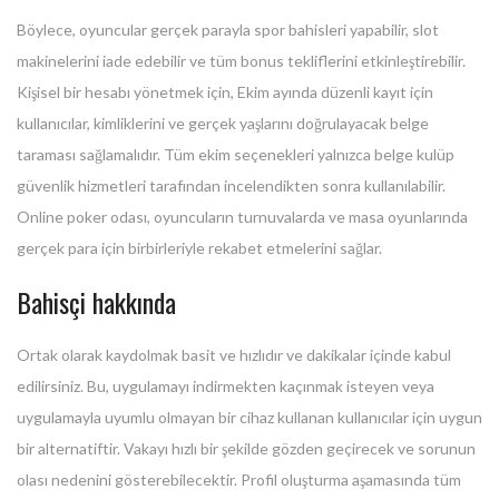
Böylece, oyuncular gerçek parayla spor bahisleri yapabilir, slot
makinelerini iade edebilir ve tüm bonus tekliflerini etkinleştirebilir.
Kişisel bir hesabı yönetmek için, Ekim ayında düzenli kayıt için
kullanıcılar, kimliklerini ve gerçek yaşlarını doğrulayacak belge
taraması sağlamalıdır. Tüm ekim seçenekleri yalnızca belge kulüp
güvenlik hizmetleri tarafından incelendikten sonra kullanılabilir.
Online poker odası, oyuncuların turnuvalarda ve masa oyunlarında
gerçek para için birbirleriyle rekabet etmelerini sağlar.
Bahisçi hakkında
Ortak olarak kaydolmak basit ve hızlıdır ve dakikalar içinde kabul
edilirsiniz. Bu, uygulamayı indirmekten kaçınmak isteyen veya
uygulamayla uyumlu olmayan bir cihaz kullanan kullanıcılar için uygun
bir alternatiftir. Vakayı hızlı bir şekilde gözden geçirecek ve sorunun
olası nedenini gösterebilecektir. Profil oluşturma aşamasında tüm