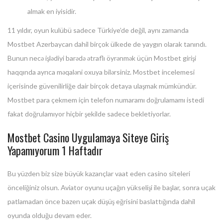
almak en iyisidir.
11 yıldır, oyun kulübü sadece Türkiye’de değil, aynı zamanda
Mostbet Azerbaycan dahil birçok ülkede de yaygın olarak tanındı.
Bunun necə işlədiyi barədə ətraflı öyrənmək üçün Mostbet girişi
haqqında ayrıca məqaləni oxuya bilərsiniz. Mostbet incelemesi
içerisinde güvenilirliğe dair birçok detaya ulaşmak mümkündür.
Mostbet para çekmem için telefon numaramı doğrulamamı istedi
fakat doğrulamıyor hiçbir şekilde sadece bekletiyorlar.
Mostbet Casino Uygulamaya Siteye Giriş
Yapamıyorum 1 Haftadır
Bu yüzden biz size büyük kazançlar vaat eden casino siteleri
önceliğiniz olsun. Aviator oyunu uçağın yükselişi ile başlar, sonra uçak
patlamadan önce bazen uçak düşüş eğrisini baslattığında dahil
oyunda olduğu devam eder.