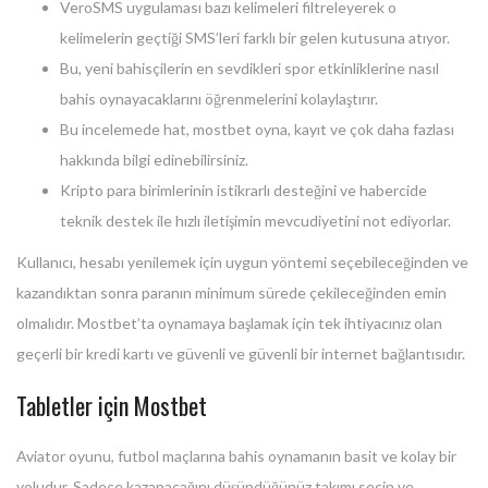
VeroSMS uygulaması bazı kelimeleri filtreleyerek o
kelimelerin geçtiği SMS’leri farklı bir gelen kutusuna atıyor.
Bu, yeni bahisçilerin en sevdikleri spor etkinliklerine nasıl
bahis oynayacaklarını öğrenmelerini kolaylaştırır.
Bu incelemede hat, mostbet oyna, kayıt ve çok daha fazlası
hakkında bilgi edinebilirsiniz.
Kripto para birimlerinin istikrarlı desteğini ve habercide
teknik destek ile hızlı iletişimin mevcudiyetini not ediyorlar.
Kullanıcı, hesabı yenilemek için uygun yöntemi seçebileceğinden ve
kazandıktan sonra paranın minimum sürede çekileceğinden emin
olmalıdır. Mostbet’ta oynamaya başlamak için tek ihtiyacınız olan
geçerli bir kredi kartı ve güvenli ve güvenli bir internet bağlantısıdır.
Tabletler için Mostbet
Aviator oyunu, futbol maçlarına bahis oynamanın basit ve kolay bir
yoludur. Sadece kazanacağını düşündüğünüz takımı seçin ve