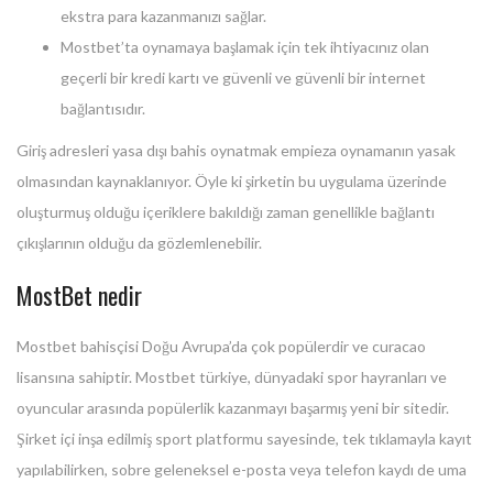
ekstra para kazanmanızı sağlar.
Mostbet’ta oynamaya başlamak için tek ihtiyacınız olan
geçerli bir kredi kartı ve güvenli ve güvenli bir internet
bağlantısıdır.
Giriş adresleri yasa dışı bahis oynatmak empieza oynamanın yasak
olmasından kaynaklanıyor. Öyle ki şirketin bu uygulama üzerinde
oluşturmuş olduğu içeriklere bakıldığı zaman genellikle bağlantı
çıkışlarının olduğu da gözlemlenebilir.
MostBet nedir
Mostbet bahisçisi Doğu Avrupa’da çok popülerdir ve curacao
lisansına sahiptir. Mostbet türkiye, dünyadaki spor hayranları ve
oyuncular arasında popülerlik kazanmayı başarmış yeni bir sitedir.
Şirket içi inşa edilmiş sport platformu sayesinde, tek tıklamayla kayıt
yapılabilirken, sobre geleneksel e-posta veya telefon kaydı de uma