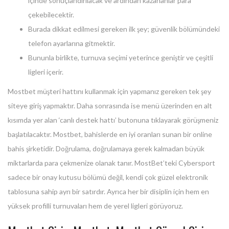
içinde sonuçlandırılacak ve ardından kazananlar para
çekebilecektir.
Burada dikkat edilmesi gereken ilk şey; güvenlik bölümündeki
telefon ayarlarına gitmektir.
Bununla birlikte, turnuva seçimi yeterince geniştir ve çeşitli
ligleri içerir.
Mostbet müşteri hattını kullanmak için yapmanız gereken tek şey
siteye giriş yapmaktır. Daha sonrasında ise menü üzerinden en alt
kısımda yer alan ‘canlı destek hattı’ butonuna tıklayarak görüşmeniz
başlatılacaktır. Mostbet, bahislerde en iyi oranları sunan bir online
bahis şirketidir. Doğrulama, doğrulamaya gerek kalmadan büyük
miktarlarda para çekmenize olanak tanır. MostBet’teki Cybersport
sadece bir onay kutusu bölümü değil, kendi çok güzel elektronik
tablosuna sahip ayrı bir satırdır. Ayrıca her bir disiplin için hem en
yüksek profilli turnuvaları hem de yerel ligleri görüyoruz.