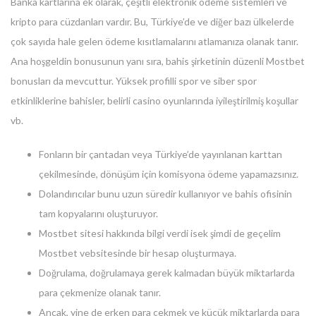
Banka kartlarına ek olarak, çeşitli elektronik ödeme sistemleri ve
kripto para cüzdanları vardır. Bu, Türkiye’de ve diğer bazı ülkelerde
çok sayıda hale gelen ödeme kısıtlamalarını atlamanıza olanak tanır.
Ana hoşgeldin bonusunun yanı sıra, bahis şirketinin düzenli Mostbet
bonusları da mevcuttur. Yüksek profilli spor ve siber spor
etkinliklerine bahisler, belirli casino oyunlarında iyileştirilmiş koşullar
vb.
Fonların bir çantadan veya Türkiye’de yayınlanan karttan
çekilmesinde, dönüşüm için komisyona ödeme yapamazsınız.
Dolandırıcılar bunu uzun süredir kullanıyor ve bahis ofisinin
tam kopyalarını oluşturuyor.
Mostbet sitesi hakkında bilgi verdi isek şimdi de geçelim
Mostbet vebsitesinde bir hesap oluşturmaya.
Doğrulama, doğrulamaya gerek kalmadan büyük miktarlarda
para çekmenize olanak tanır.
Ancak, yine de erken para çekmek ve küçük miktarlarda para