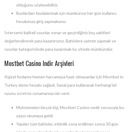
olduğunu söyleyebiliriz.
Bunlardan faydalanmak için mümkünse her gün kullanıcı
hesabınıza giriş yapmalısınız.
İsterseniz kaliteli oyunlar oynar ve geçirdiğiniz boş vakitleri
değerlendirerek para kazanırsınız. Bahislere yatırım yapmak ve
oyunlar kategorisinde para kazanmak bu sitede mümkündür.
Mostbet Casino Indir Arşivleri
Kişisel fonlarını hemen harcamaya hazır olmayanlar için Mostbet in
Turkey demo hesabı sağladı. Sanal para kullanarak herhangi bir
oyunu ücretsiz oynamanıza izin verir.
Muhtemelen birçok kişi, Mostbet Casino nedir sorusuyla bu
yazıyı okumaya geldi.
Yapılan tüm bahisler, etkinlik sona erdikten sonra 30 gün