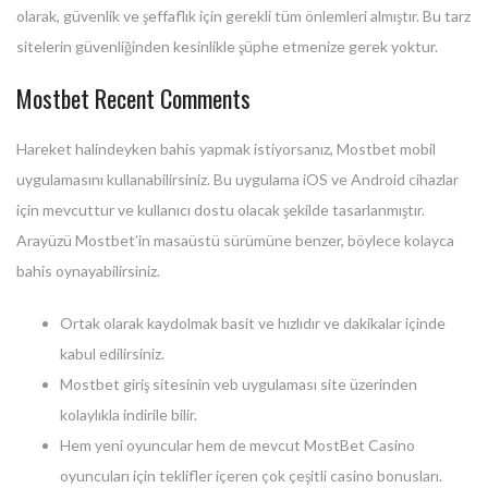
olarak, güvenlik ve şeffaflık için gerekli tüm önlemleri almıştır. Bu tarz
sitelerin güvenliğinden kesinlikle şüphe etmenize gerek yoktur.
Mostbet Recent Comments
Hareket halindeyken bahis yapmak istiyorsanız, Mostbet mobil
uygulamasını kullanabilirsiniz. Bu uygulama iOS ve Android cihazlar
için mevcuttur ve kullanıcı dostu olacak şekilde tasarlanmıştır.
Arayüzü Mostbet’in masaüstü sürümüne benzer, böylece kolayca
bahis oynayabilirsiniz.
Ortak olarak kaydolmak basit ve hızlıdır ve dakikalar içinde
kabul edilirsiniz.
Mostbet giriş sitesinin veb uygulaması site üzerinden
kolaylıkla indirile bilir.
Hem yeni oyuncular hem de mevcut MostBet Casino
oyuncuları için teklifler içeren çok çeşitli casino bonusları.