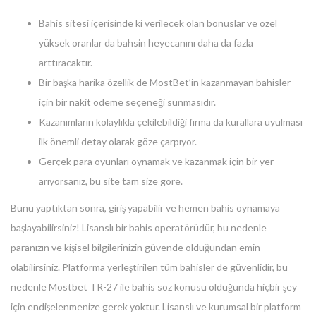
Bahis sitesi içerisinde ki verilecek olan bonuslar ve özel
yüksek oranlar da bahsin heyecanını daha da fazla
arttıracaktır.
Bir başka harika özellik de MostBet’in kazanmayan bahisler
için bir nakit ödeme seçeneği sunmasıdır.
Kazanımların kolaylıkla çekilebildiği firma da kurallara uyulması
ilk önemli detay olarak göze çarpıyor.
Gerçek para oyunları oynamak ve kazanmak için bir yer
arıyorsanız, bu site tam size göre.
Bunu yaptıktan sonra, giriş yapabilir ve hemen bahis oynamaya
başlayabilirsiniz! Lisanslı bir bahis operatörüdür, bu nedenle
paranızın ve kişisel bilgilerinizin güvende olduğundan emin
olabilirsiniz. Platforma yerleştirilen tüm bahisler de güvenlidir, bu
nedenle Mostbet TR-27 ile bahis söz konusu olduğunda hiçbir şey
için endişelenmenize gerek yoktur. Lisanslı ve kurumsal bir platform