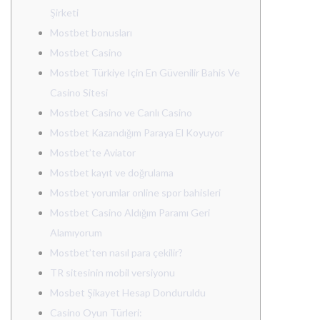
Şirketi
Mostbet bonusları
Mostbet Casino
Mostbet Türkiye Için En Güvenilir Bahis Ve
Casino Sitesi
Mostbet Casino ve Canlı Casino
Mostbet Kazandığım Paraya El Koyuyor
Mostbet’te Aviator
Mostbet kayıt ve doğrulama
Mostbet yorumlar online spor bahisleri
Mostbet Casino Aldığım Paramı Geri
Alamıyorum
Mostbet’ten nasıl para çekilir?
TR sitesinin mobil versiyonu
Mosbet Şikayet Hesap Donduruldu
Casino Oyun Türleri: